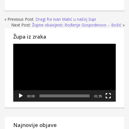
« Previous Post:
Dragi fra Ivan Matić u našoj župi
Next Post:
Župne obavijesti: Rođenje Gospodinovo – Božić
»
Župa iz zraka
Reproduktor
videozapisa
00:00
01:35
Najnovije objave