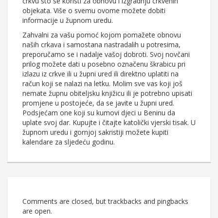
crkvu što se koristi za obnovu i izgradnju crkvenih
objekata. Više o svemu ovome možete dobiti
informacije u župnom uredu.
Zahvalni za vašu pomoć kojom pomažete obnovu
naših crkava i samostana nastradalih u potresima,
preporučamo se i nadalje vašoj dobroti. Svoj novčani
prilog možete dati u posebno označenu škrabicu pri
izlazu iz crkve ili u župni ured ili direktno uplatiti na
račun koji se nalazi na letku. Molim sve vas koji još
nemate župnu obiteljsku knjižicu ili je potrebno upisati
promjene u postojeće, da se javite u župni ured.
Podsjećam one koji su kumovi djeci u Beninu da
uplate svoj dar. Kupujte i čitajte katolički vjerski tisak. U
župnom uredu i gornjoj sakristiji možete kupiti
kalendare za sljedeću godinu.
Comments are closed, but trackbacks and pingbacks
are open.