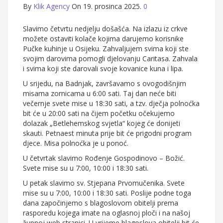
By
Klik Agency
On 19. prosinca 2025.
0
Slavimo četvrtu nedjelju došašća. Na izlazu iz crkve
možete ostaviti kolače kojima darujemo korisnike
Pučke kuhinje u Osijeku. Zahvaljujem svima koji ste
svojim darovima pomogli djelovanju Caritasa. Zahvala
i svima koji ste darovali svoje kovanice kuna i lipa.
U srijedu, na Badnjak, završavamo s ovogodišnjim
misama zornicama u 6:00 sati. Taj dan neće biti
večernje svete mise u 18:30 sati, a tzv. dječja polnoćka
bit će u 20:00 sati na čijem početku očekujemo
dolazak „Betlehemskog svjetla“ kojeg će donijeti
skauti. Petnaest minuta prije bit će prigodni program
djece. Misa polnoćka je u ponoć.
U četvrtak slavimo Rođenje Gospodinovo – Božić.
Svete mise su u 7:00, 10:00 i 18:30 sati.
U petak slavimo sv. Stjepana Prvomučenika. Svete
mise su u 7:00, 10:00 i 18:30 sati. Poslije podne toga
dana započinjemo s blagoslovom obitelji prema
rasporedu kojega imate na oglasnoj ploči i na našoj
župnoj web stranici. U vrijeme blagoslova obitelji bit će