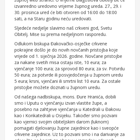
izvanredno uredovno vrijeme župnog ureda. 27., 29. i
30. prosinca ured će biti otvoren od 16:00 do 18:00
sati, a na Staru godinu neću uredovati.
Sljedeće nedjelje slavimo naš crkveni god, Svetu
Obitelj. Mise su prema nedjeljnom rasporedu.
Odlukom biskupa Đakovačko-osječke crkvene
pokrajine došlo je do novih novčanih pristojba koje
vrijede od 1. siječnja 2026. godine. Novčane pristojbe
za nakane svetih misa ostaju iste, 10 eura; za
vjenčanje 100 eura; za sprovod 80 eura; za sv. Potvrdu
50 eura; za potvrde ili posvjedočenja u župnom uredu
5 eura; krsni, vjenčani ili smrtni list 10 eura. Za ostale
pristojbe možete doznati u župnom uredu.
Od našega nadbiskupa, mons. Đure Hranića, dobili
smo i Uputu o vjenčanju izvan vlastite župe, a
posebno na zahtjeve vjenčanja u Katedrali u Đakovu
kao i Konkatedrali u Osijeku. Također smo pozvani
kao vjernici svojim obiteljskim darom (luknom)
pomagati djelovanju župne zajednice kao i sveopće
crkvene zajednice. Uz to pozvani smo i na darivanje za