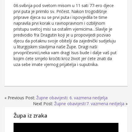
06.svibnja pod svetom misom u 11 sati 77-ero djece
prvi puta je primilo sv. Pričest. Nakon trogodišnje
priprave djeca su se prvi puta i ispovjedila te time
napravila prvi korak u ravnopravnom i ozbiljnom
pristupu svetoj misi sa ostalim vjernicima…Slavlje je
predvodio fra Dragutin koji je u propovijedi pozvao
djecu da potaknu svoje obitelji da zajednički sudjeluju
u liturgijskim slavljima naše Župe. Dragi naši
prvopričesnici,neka vam dragi Isus bude i dalje vaš put
kojim ćete smjelo kročiti kroz život jer ćete znati da
uza sebe imate vjernog prijatelja i suputnika.
« Previous Post:
Župne obavijesti: 6. vazmena nedjelja
Next Post:
Župne obavijesti:7. vazmena nedjelja
»
Župa iz zraka
Reproduktor
videozapisa