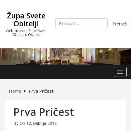
Skip
to
Župa Svete
content
Pretraži:
Obitelji
Web stranice Župe Svete
Obitelji u Osijeku
Toggl
Home
Prva Pričest
Prva Pričest
By
On 12. svibnja 2018.