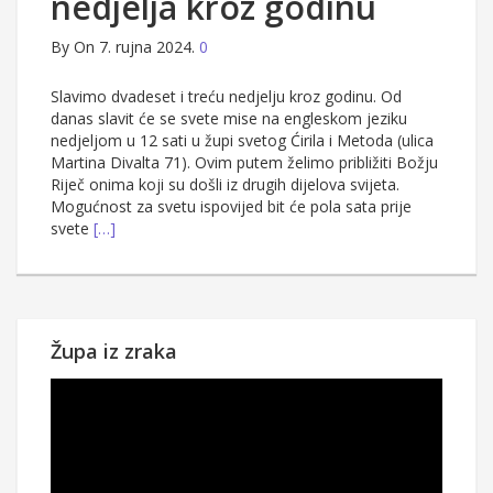
nedjelja kroz godinu
By
On 7. rujna 2024.
0
Slavimo dvadeset i treću nedjelju kroz godinu. Od
danas slavit će se svete mise na engleskom jeziku
nedjeljom u 12 sati u župi svetog Ćirila i Metoda (ulica
Martina Divalta 71). Ovim putem želimo približiti Božju
Riječ onima koji su došli iz drugih dijelova svijeta.
Mogućnost za svetu ispovijed bit će pola sata prije
svete
[…]
Župa iz zraka
Reproduktor
videozapisa