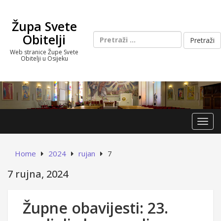
Skip
to
Župa Svete
content
Pretraži:
Obitelji
Web stranice Župe Svete
Obitelji u Osijeku
Toggl
Home
2024
rujan
7
7 rujna, 2024
Župne obavijesti: 23.