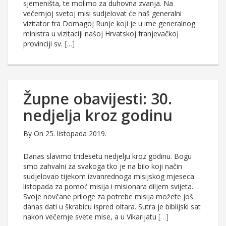
sjemeništa, te molimo za duhovna zvanja. Na
večernjoj svetoj misi sudjelovat će naš generalni
vizitator fra Domagoj Runje koji je u ime generalnog
ministra u vizitaciji našoj Hrvatskoj franjevačkoj
provinciji sv.
[…]
Župne obavijesti: 30.
nedjelja kroz godinu
By
On 25. listopada 2019.
Danas slavimo tridesetu nedjelju kroz godinu. Bogu
smo zahvalni za svakoga tko je na bilo koji način
sudjelovao tijekom izvanrednoga misijskog mjeseca
listopada za pomoć misija i misionara diljem svijeta.
Svoje novčane priloge za potrebe misija možete još
danas dati u škrabicu ispred oltara. Sutra je biblijski sat
nakon večernje svete mise, a u Vikarijatu
[…]