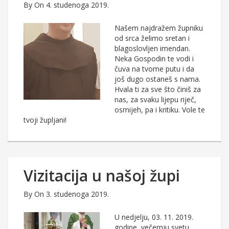
By
On 4. studenoga 2019.
Našem najdražem župniku
od srca želimo sretan i
blagoslovljen imendan.
Neka Gospodin te vodi i
čuva na tvome putu i da
još dugo ostaneš s nama.
Hvala ti za sve što činiš za
nas, za svaku lijepu riječ,
osmijeh, pa i kritiku. Vole te
tvoji župljani!
Vizitacija u našoj župi
By
On 3. studenoga 2019.
U nedjelju, 03. 11. 2019.
godine, večernju svetu