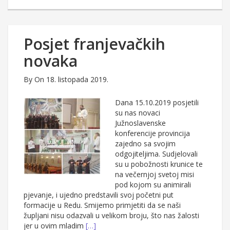
Posjet franjevačkih
novaka
By
On 18. listopada 2019.
Dana 15.10.2019 posjetili
su nas novaci
Južnoslavenske
konferencije provincija
zajedno sa svojim
odgojiteljima. Sudjelovali
su u pobožnosti krunice te
na večernjoj svetoj misi
pod kojom su animirali
pjevanje, i ujedno predstavili svoj početni put
formacije u Redu. Smijemo primjetiti da se naši
župljani nisu odazvali u velikom broju, što nas žalosti
jer u ovim mladim
[…]