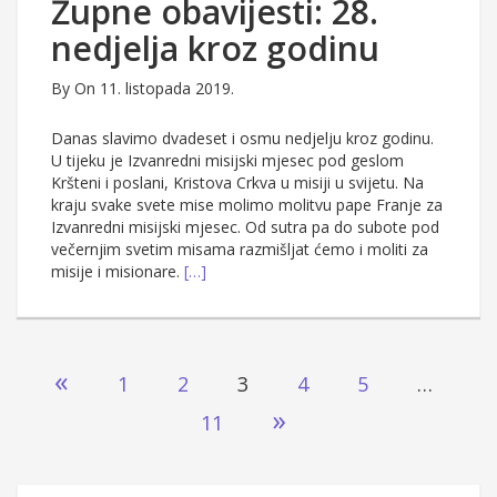
Župne obavijesti: 28.
nedjelja kroz godinu
By
On 11. listopada 2019.
Danas slavimo dvadeset i osmu nedjelju kroz godinu.
U tijeku je Izvanredni misijski mjesec pod geslom
Kršteni i poslani, Kristova Crkva u misiji u svijetu. Na
kraju svake svete mise molimo molitvu pape Franje za
Izvanredni misijski mjesec. Od sutra pa do subote pod
večernjim svetim misama razmišljat ćemo i moliti za
misije i misionare.
[…]
Brojevi
«
1
2
3
4
5
…
stranica
»
11
objava