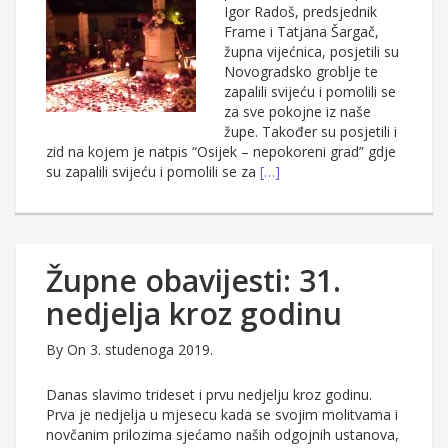
Igor Radoš, predsjednik
Frame i Tatjana Šargač,
župna vijećnica, posjetili su
Novogradsko groblje te
zapalili svijeću i pomolili se
za sve pokojne iz naše
župe. Također su posjetili i
zid na kojem je natpis “Osijek – nepokoreni grad” gdje
su zapalili svijeću i pomolili se za
[…]
Župne obavijesti: 31.
nedjelja kroz godinu
By
On 3. studenoga 2019.
Danas slavimo trideset i prvu nedjelju kroz godinu.
Prva je nedjelja u mjesecu kada se svojim molitvama i
novčanim prilozima sjećamo naših odgojnih ustanova,