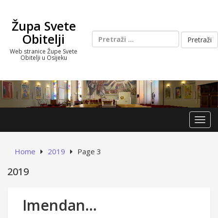
Skip
to
Župa Svete
content
Pretraži:
Obitelji
Web stranice Župe Svete
Obitelji u Osijeku
Toggl
Home
2019
Page 3
2019
Imendan…