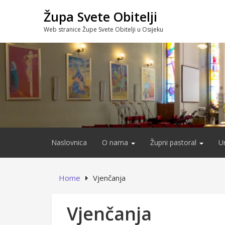
Skip
Župa Svete Obitelji
to
content
Web stranice Župe Svete Obitelji u Osijeku
Naslovnica
O nama
Župni pastoral
U
Home
Vjenčanja
Vjenčanja