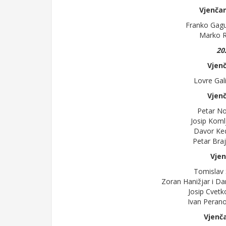
Vjenča
Franko Gagul
Marko R
20
Vjenč
Lovre Gali
Vjenč
Petar No
Josip Komlj
Davor Ked
Petar Braj
Vjen
Tomislav Š
Zoran Hanižjar i Dan
Josip Cvetko
Ivan Perano
Vjenča