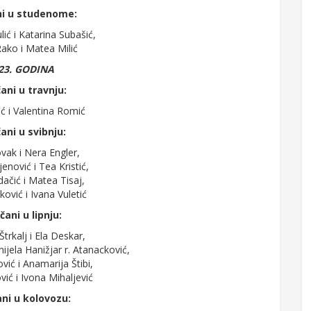
ni u studenome:
ić i Katarina Subašić,
ako i Matea Milić
23. GODINA
ani u travnju:
ć i Valentina Romić
ani u svibnju:
vak i Nera Engler,
enović i Tea Kristić,
ačić i Matea Tisaj,
ković i Ivana Vuletić
čani u lipnju:
trkalj i Ela Deskar,
ijela Hanižjar r. Atanacković,
vić i Anamarija Štibi,
vić i Ivona Mihaljević
ni u kolovozu: