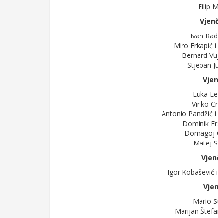
Filip 
Vjenč
Ivan Rad
Miro Erkapić i 
Bernard Vuj
Stjepan Ju
Vjen
Luka Les
Vinko Cr
Antonio Pandžić i 
Dominik Fra
Domagoj Go
Matej S
Vjen
Igor Kobašević i
Vjen
Mario St
Marijan Štefa