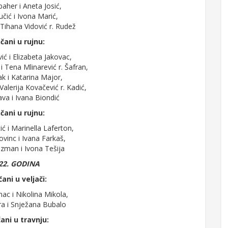
baher i Aneta Josić,
učić i Ivona Marić,
i Tihana Vidović r. Rudež
čani u rujnu:
ć i Elizabeta Jakovac,
i Tena Mlinarević r. Šafran,
k i Katarina Major,
Valerija Kovačević r. Kadić,
va i Ivana Biondić
čani u rujnu:
tić i Marinella Laferton,
ovinc i Ivana Farkaš,
zman i Ivona Tešija
22. GODINA
ani u veljači:
mac i Nikolina Mikola,
a i Snježana Bubalo
ani u travnju: