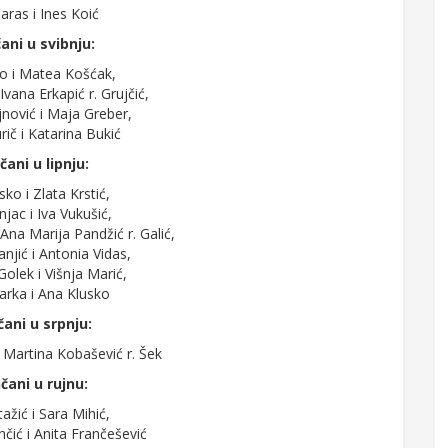
Maras i Ines Koić
ani u svibnju:
o i Matea Košćak,
Ivana Erkapić r. Grujčić,
nović i Maja Greber,
rič i Katarina Bukić
čani u lipnju:
ko i Zlata Krstić,
njac i Iva Vukušić,
Ana Marija Pandžić r. Galić,
njić i Antonia Vidas,
lek i Višnja Marić,
arka i Ana Klusko
čani u srpnju:
 Martina Kobašević r. Šek
čani u rujnu:
ažić i Sara Mihić,
nčić i Anita Frančešević