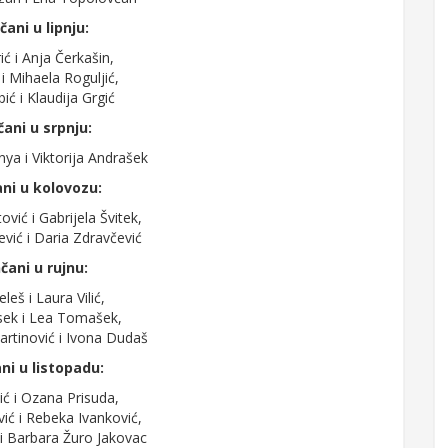
čani u lipnju:
ić i Anja Čerkašin,
i Mihaela Roguljić,
ić i Klaudija Grgić
čani u srpnju:
ya i Viktorija Andrašek
ni u kolovozu:
ović i Gabrijela Švitek,
ević i Daria Zdravčević
čani u rujnu:
leš i Laura Vilić,
sek i Lea Tomašek,
artinović i Ivona Dudaš
ni u listopadu:
šić i Ozana Prisuda,
ić i Rebeka Ivanković,
i Barbara Žuro Jakovac