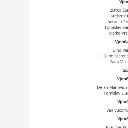
Vjen
Zlatko Špr
Krešimir M
Antonio Re
Tomislav Zam
Marko Vreb
Vjenča
Dino Ve
Dario Marendi
Karlo Vlai
20
Vjenč
Dejan Manović i
Tomislav Duvn
Vjenč
Ivan Vukoma
Vjenč
Branimir Kr