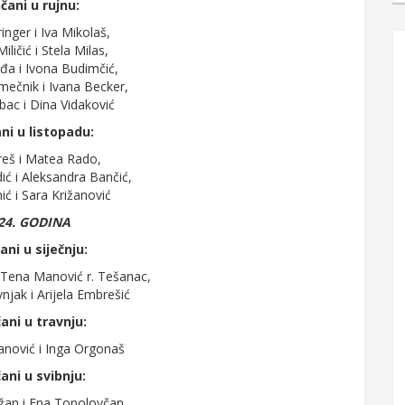
čani u rujnu:
inger i Iva Mikolaš,
iličić i Stela Milas,
đa i Ivona Budimčić,
ečnik i Ivana Becker,
ac i Dina Vidaković
ni u listopadu:
reš i Matea Rado,
ć i Aleksandra Bančić,
nić i Sara Križanović
24. GODINA
ani u siječnju:
 Tena Manović r. Tešanac,
jak i Arijela Embrešić
ani u travnju:
nović i Inga Orgonaš
ani u svibnju:
ižan i Ena Topolovčan