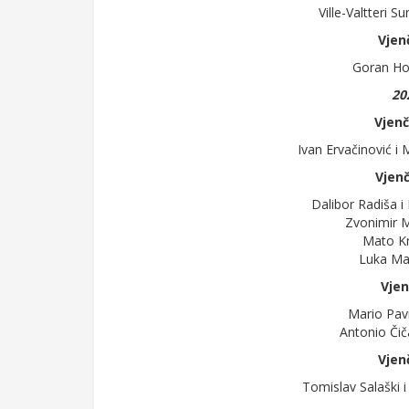
Ville-Valtteri S
Vjen
Goran Ho
20
Vjenč
Ivan Ervačinović i 
Vjenč
Dalibor Radiša i
Zvonimir M
Mato Kn
Luka Mag
Vjen
Mario Pavi
Antonio Čič
Vjen
Tomislav Salaški i