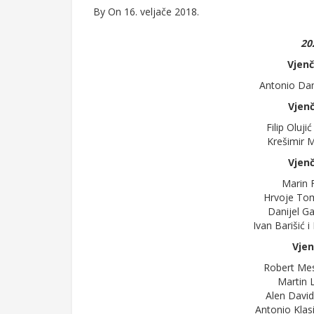
By
On 16. veljače 2018.
20
Vjenč
Antonio Da
Vjenč
Filip Oluji
Krešimir M
Vjenč
Marin F
Hrvoje Toml
Danijel Ga
Ivan Barišić i
Vjen
Robert Mes
Martin L
Alen David
Antonio Klas