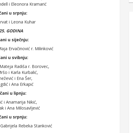
undell i Eleonora Kramarić
čani u srpnju:
rvat i Leona Kuhar
25. GODINA
ani u siječnju:
Maja Ervačinović r. Milinković
ani u svibnju:
 Mateja Radiša r. Borovec,
ršo i Karla Kurbalić,
ežević i Ena Šer,
dić i Ana Erkapić
čani u lipnju:
ć i Anamarija Nikić,
ak i Ana Milosavljević
čani u srpnju:
 Gabrijela Rebeka Stanković