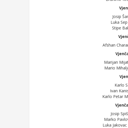
Vjen
Josip Šar
Luka Sep 
Stipe Bab
Vjen
Afshan Charan
Vjenča
Marijan Mijat
Mario Mihalj
Vjen
Karlo Se
Ivan Kani
Karlo Petar M
Vjenča
Josip Spi
Marko Pavlov
Luka Jakovac 