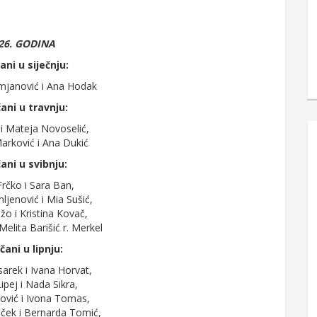
26. GODINA
ani u siječnju:
mjanović i Ana Hodak
ani u travnju:
ć i Mateja Novoselić,
arković i Ana Dukić
ani u svibnju:
rčko i Sara Ban,
jenović i Mia Sušić,
žo i Kristina Kovač,
 Melita Barišić r. Merkel
čani u lipnju:
arek i Ivana Horvat,
ipej i Nada Sikra,
ović i Ivona Tomas,
iček i Bernarda Tomić,