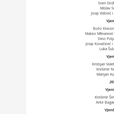
Sven Griz
Mislav S
Josip Vidović 
Vjen
Božo Knezovi
Mateo Mlinarević 
Dino Polja
Josip Kovačević i 
Luka Šula
Vjen
Kristijan Vule
Krešimir N
Marijan Ku
20
Vjenč
Krešimir Ši
Ante Bagar
Vjenč