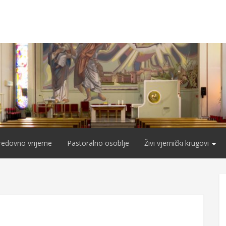
redovno vrijeme
Pastoralno osoblje
Živi vjernički krugovi