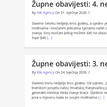
Župne obavijesti: 4. n
By
Klik Agency
On 31. siječnja 2026.
0
Slavimo četvrtu nedjelju kroz godinu, a ujedno j
molitvama i novčanim prilozima sjećamo naših 
zvanja. Svoj novčani prilog možete dati na izlazu
župe (bili)
[…]
Župne obavijesti: 3. n
By
Klik Agency
On 24. siječnja 2026.
0
Slavimo treću nedjelju kroz godinu. Od subote, 24
bratskom posjetu našoj Hrvatskoj franjevačkoj pro
generalni ministar Reda manje braće. Sljedeće ned
prva u mjesecu kada se svojim molitvama i
[…]