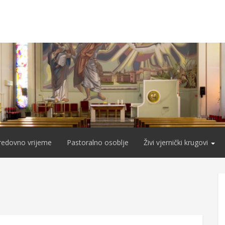
redovno vrijeme
Pastoralno osoblje
Živi vjernički krugovi