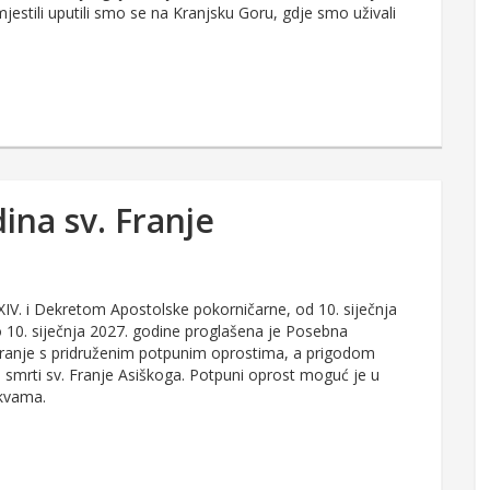
estili uputili smo se na Kranjsku Goru, gdje smo uživali
ina sv. Franje
V. i Dekretom Apostolske pokorničarne, od 10. siječnja
 10. siječnja 2027. godine proglašena je Posebna
 Franje s pridruženim potpunim oprostima, a prigodom
 smrti sv. Franje Asiškoga. Potpuni oprost moguć je u
rkvama.