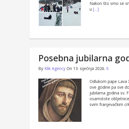
Nakon što smo se smj
u
[…]
Posebna jubilarna god
By
Klik Agency
On 13. siječnja 2026.
0
Odlukom pape Lava XI
ove godine pa sve do
jubilarna godina sv.
osamstote obljetnice
svim franjevačkim c