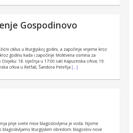
štenje Gospodinovo
i ciklus u liturgijskoj godini, a započinje vrijeme kroz
u kroz godinu kada i započinje Molitvena osmina za
Osijeku: 18. siječnja u 17:00 sati Kapucinska crkva; 19.
nska crkva u Retfali, Šandora Petefija
[…]
enja prije svete mise blagoslovljena je voda. Njome
 blagoslivljamo liturgijskim obredom: blagoslov nove