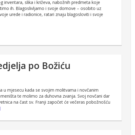
og inventara, slika i križeva, nabožnih predmeta koje
stimo ih. Blagoslivljamo i svoje domove – osobito uz
je urede i radionice, ratari znaju blagosloviti i svoje
edjelja po Božiću
lja u mjesecu kada se svojim molitvama i novčanim
emeništa te molimo za duhovna zvanja. Svoj novčani dar
vetnica na čast sv. Franji započet će večeras pobožnošću
]