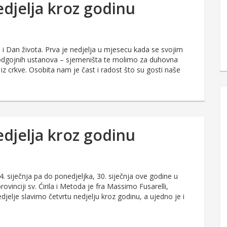
edjelja kroz godinu
e i Dan života. Prva je nedjelja u mjesecu kada se svojim
odgojnih ustanova – sjemeništa te molimo za duhovna
 iz crkve. Osobita nam je čast i radost što su gosti naše
edjelja kroz godinu
. siječnja pa do ponedjeljka, 30. siječnja ove godine u
vinciji sv. Ćirila i Metoda je fra Massimo Fusarelli,
jelje slavimo četvrtu nedjelju kroz godinu, a ujedno je i