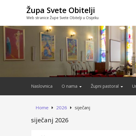
Skip
Župa Svete Obitelji
to
content
Web stranice Župe Svete Obitelji u Osijeku
Naslovnica
O nama
Župni pastoral
U
Home
2026
siječanj
siječanj 2026