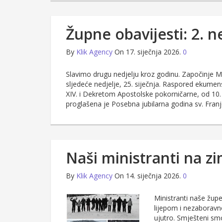
Župne obavijesti: 2. n
By
Klik Agency
On 17. siječnja 2026.
0
Slavimo drugu nedjelju kroz godinu. Započinje M
sljedeće nedjelje, 25. siječnja. Raspored ekume
XIV. i Dekretom Apostolske pokorničarne, od 10. 
proglašena je Posebna jubilarna godina sv. Fra
Naši ministranti na zi
By
Klik Agency
On 14. siječnja 2026.
0
Ministranti naše župe
lijepom i nezaboravn
ujutro. Smješteni smo