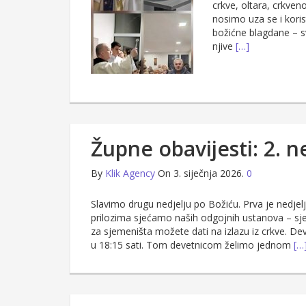
crkve, oltara, crkven
nosimo uza se i kori
božićne blagdane – svo
njive
[…]
Župne obavijesti: 2. n
By
Klik Agency
On 3. siječnja 2026.
0
Slavimo drugu nedjelju po Božiću. Prva je nedje
prilozima sjećamo naših odgojnih ustanova – sj
za sjemeništa možete dati na izlazu iz crkve. De
u 18:15 sati. Tom devetnicom želimo jednom
[…