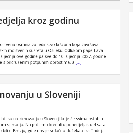
edjelja kroz godinu
olitvena osmina za jedinstvo kršćana koja završava
nskih molitvenih susreta u Osijeku: Odlukom pape Lava
siječnja ove godine pa sve do 10. siječnja 2027. godine
nje s pridruženim potpunim oprostima, a
[…]
movanju u Sloveniji
 bili su na zimovanju u Sloveniji koje će svima ostati u
om sjećanju. Na put smo krenuli u ponedjeljak u 4 sata
 bili u Brezju, gdje nas je srdačno dočekao fra Tadej.