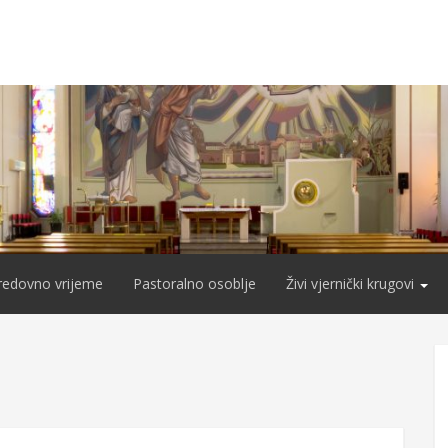
redovno vrijeme
Pastoralno osoblje
Živi vjernički krugovi