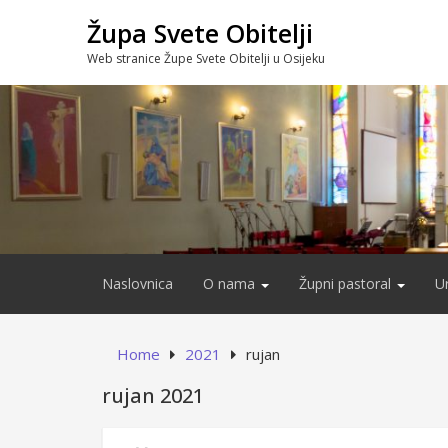
Skip
Župa Svete Obitelji
to
content
Web stranice Župe Svete Obitelji u Osijeku
Naslovnica
O nama
Župni pastoral
U
Home
2021
rujan
rujan 2021