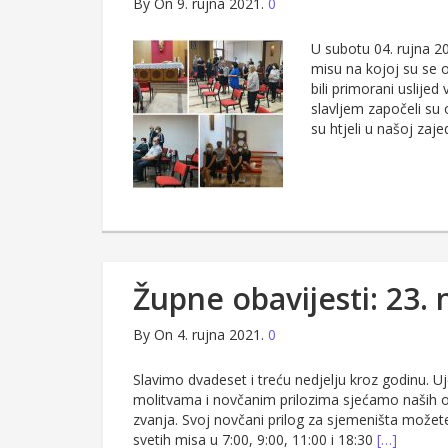
By
On 9. rujna 2021.
0
U subotu 04. rujna 20
misu na kojoj su se o
bili primorani uslijed
slavljem započeli su
su htjeli u našoj zaj
Župne obavijesti: 23. 
By
On 4. rujna 2021.
0
Slavimo dvadeset i treću nedjelju kroz godinu. U
molitvama i novčanim prilozima sjećamo naših 
zvanja. Svoj novčani prilog za sjemeništa možete 
svetih misa u 7:00, 9:00, 11:00 i 18:30
[…]