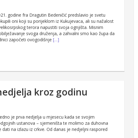
21. godine fra Dragutin Bedeničić predslavio je svetu
kupili oni koji su porijeklom iz Kukujevaca, ali su nažalost
 velikosrpskog terora napustiti svoja ognjišta. Misnim
 obilježavanje svoga druženja, a zahvalni smo kao župa da
ednici započeti ovogodišnje
[…]
nedjelja kroz godinu
jedno je prva nedjelja u mjesecu kada se svojim
odgojnih ustanova – sjemeništa te molimo za duhovna
dati na izlazu iz crkve. Od danas je nedjeljni raspored