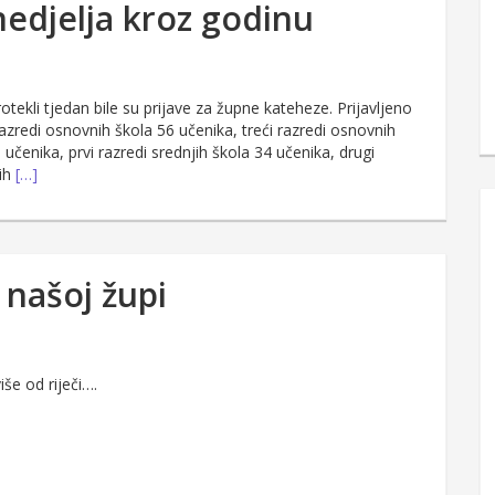
nedjelja kroz godinu
otekli tjedan bile su prijave za župne kateheze. Prijavljeno
razredi osnovnih škola 56 učenika, treći razredi osnovnih
učenika, prvi razredi srednjih škola 34 učenika, drugi
nih
[…]
 našoj župi
iše od riječi….