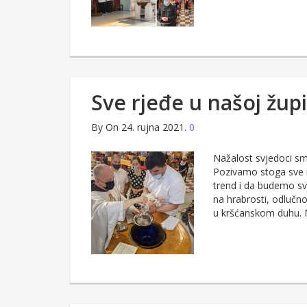
Sve rjeđe u našoj žup
By
On 24. rujna 2021.
0
Nažalost svjedoci sm
Pozivamo stoga sve n
trend i da budemo sv
na hrabrosti, odlučnos
u kršćanskom duhu.