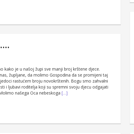
i….
o kako je u našoj župi sve manji broj krštene djece.
as, župljane, da molimo Gospodina da se promijeni taj
jedoci rastućem broju novokrštenih. Bogu smo zahvalni
ti i ljubavi roditelja koji su spremni svoju djecu odgajati
 Molimo našega Oca nebeskoga
[…]