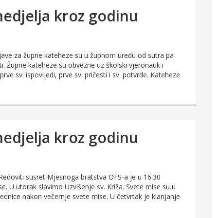
nedjelja kroz godinu
rijave za župne kateheze su u župnom uredu od sutra pa
ati. Župne kateheze su obvezne uz školski vjeronauk i
e sv. ispovijedi, prve sv. pričesti i sv. potvrde. Kateheze
nedjelja kroz godinu
 Redoviti susret Mjesnoga bratstva OFS-a je u 16:30
ise. U utorak slavimo Uzvišenje sv. Križa. Svete mise su u
ajednice nakon večernje svete mise. U četvrtak je klanjanje