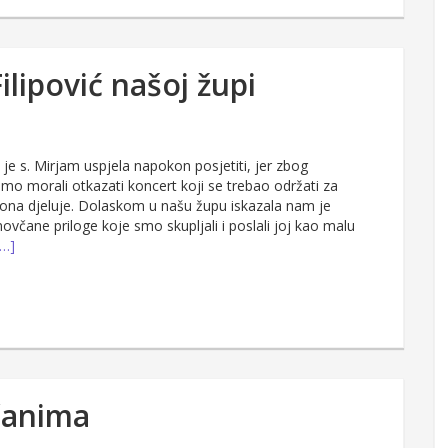
ilipović našoj župi
je s. Mirjam uspjela napokon posjetiti, jer zbog
mo morali otkazati koncert koji se trebao održati za
 ona djeluje. Dolaskom u našu župu iskazala nam je
 novčane priloge koje smo skupljali i poslali joj kao malu
[…]
čanima