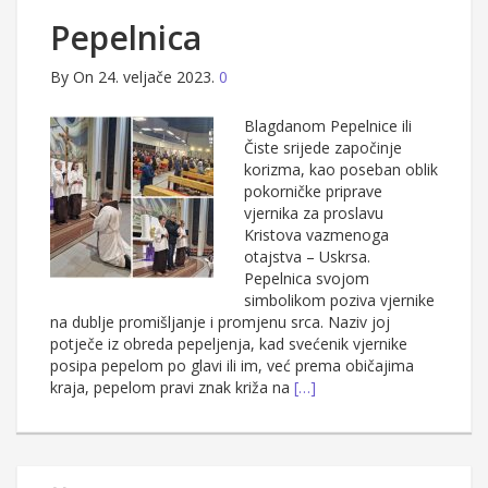
Pepelnica
By
On 24. veljače 2023.
0
Blagdanom Pepelnice ili
Čiste srijede započinje
korizma, kao poseban oblik
pokorničke priprave
vjernika za proslavu
Kristova vazmenoga
otajstva – Uskrsa.
Pepelnica svojom
simbolikom poziva vjernike
na dublje promišljanje i promjenu srca. Naziv joj
potječe iz obreda pepeljenja, kad svećenik vjernike
posipa pepelom po glavi ili im, već prema običajima
kraja, pepelom pravi znak križa na
[…]