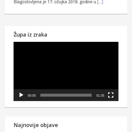
Blagoslovljena je 17. ožujka 2018. godine u
[…]
Župa iz zraka
Reproduktor
videozapisa
00:00
01:35
Najnovije objave