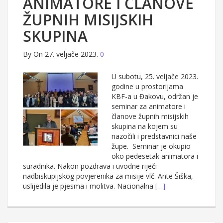
ANIMATORE I ČLANOVE
ŽUPNIH MISIJSKIH
SKUPINA
By
On 27. veljače 2023.
0
U subotu, 25. veljače 2023.
godine u prostorijama
KBF-a u Đakovu, održan je
seminar za animatore i
članove župnih misijskih
skupina na kojem su
nazočili i predstavnici naše
župe. Seminar je okupio
oko pedesetak animatora i
suradnika. Nakon pozdrava i uvodne riječi
nadbiskupijskog povjerenika za misije vlč. Ante Šiška,
uslijedila je pjesma i molitva. Nacionalna
[…]