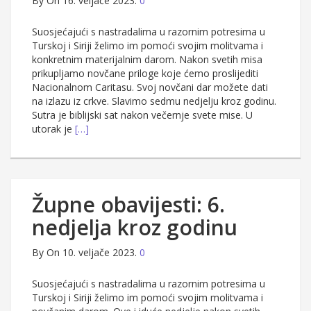
By
On 16. veljače 2023.
0
Suosjećajući s nastradalima u razornim potresima u
Turskoj i Siriji želimo im pomoći svojim molitvama i
konkretnim materijalnim darom. Nakon svetih misa
prikupljamo novčane priloge koje ćemo proslijediti
Nacionalnom Caritasu. Svoj novčani dar možete dati
na izlazu iz crkve. Slavimo sedmu nedjelju kroz godinu.
Sutra je biblijski sat nakon večernje svete mise. U
utorak je
[…]
Župne obavijesti: 6.
nedjelja kroz godinu
By
On 10. veljače 2023.
0
Suosjećajući s nastradalima u razornim potresima u
Turskoj i Siriji želimo im pomoći svojim molitvama i