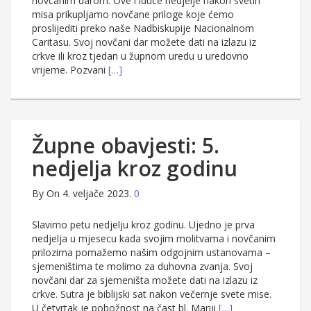
novčanim darom. Ove i iduće nedjelje nakon svetih
misa prikupljamo novčane priloge koje ćemo
proslijediti preko naše Nadbiskupije Nacionalnom
Caritasu. Svoj novčani dar možete dati na izlazu iz
crkve ili kroz tjedan u župnom uredu u uredovno
vrijeme. Pozvani
[…]
Župne obavjesti: 5.
nedjelja kroz godinu
By
On 4. veljače 2023.
0
Slavimo petu nedjelju kroz godinu. Ujedno je prva
nedjelja u mjesecu kada svojim molitvama i novčanim
prilozima pomažemo našim odgojnim ustanovama –
sjemeništima te molimo za duhovna zvanja. Svoj
novčani dar za sjemeništa možete dati na izlazu iz
crkve. Sutra je biblijski sat nakon večernje svete mise.
U četvrtak je pobožnost na čast bl. Mariji
[…]