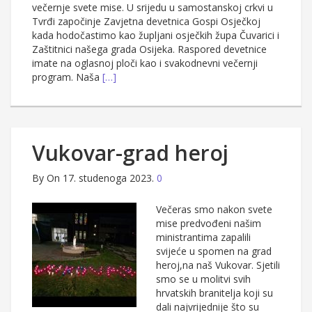
večernje svete mise. U srijedu u samostanskoj crkvi u
Tvrđi započinje Zavjetna devetnica Gospi Osječkoj
kada hodočastimo kao župljani osječkih župa Čuvarici i
Zaštitnici našega grada Osijeka. Raspored devetnice
imate na oglasnoj ploči kao i svakodnevni večernji
program. Naša
[…]
Vukovar-grad heroj
By
On 17. studenoga 2023.
0
Večeras smo nakon svete
mise predvođeni našim
ministrantima zapalili
svijeće u spomen na grad
heroj,na naš Vukovar. Sjetili
smo se u molitvi svih
hrvatskih branitelja koji su
dali najvrijednije što su