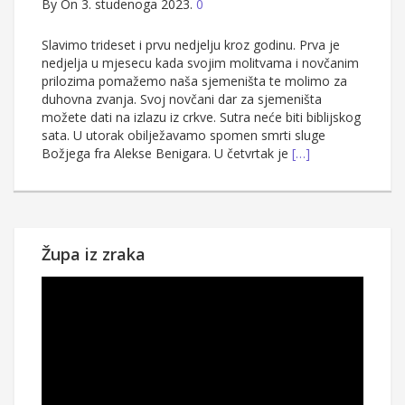
By
On 3. studenoga 2023.
0
Slavimo trideset i prvu nedjelju kroz godinu. Prva je
nedjelja u mjesecu kada svojim molitvama i novčanim
prilozima pomažemo naša sjemeništa te molimo za
duhovna zvanja. Svoj novčani dar za sjemeništa
možete dati na izlazu iz crkve. Sutra neće biti biblijskog
sata. U utorak obilježavamo spomen smrti sluge
Božjega fra Alekse Benigara. U četvrtak je
[…]
Župa iz zraka
Reproduktor
videozapisa