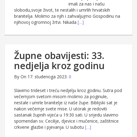
imali za nas i našu
slobodu,svoje život, te nestalih i umrlih hrvatskih
branitelja. Molimo za njih i zahvaljujmo Gospodinu na
njihovoj ogromnoj žrtvi. Nikada
[…]
Župne obavijesti: 33.
nedjelja kroz godinu
By
On 17. studenoga 2023.
0
Slavimo trideset i treću nedjelju kroz godinu. Sutra pod
večernjom svetom misom molimo za poginule,
nestale i umrle branitelje iz naše župe. Biblijski sat je
nakon večernje svete mise. U utorak je redoviti
sastanak župnih vijeća u 19:30 sati. U srijedu slavimo
spomendan sv. Cecilije, djevice i mučenice, zaštitnice
crkvene glazbe i pjevanja. U subotu
[…]