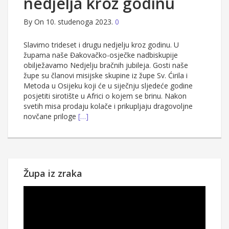
nedjelja kroz godinu
By
On 10. studenoga 2023.
0
Slavimo trideset i drugu nedjelju kroz godinu. U
župama naše Đakovačko-osječke nadbiskupije
obilježavamo Nedjelju bračnih jubileja. Gosti naše
župe su članovi misijske skupine iz župe Sv. Ćirila i
Metoda u Osijeku koji će u siječnju sljedeće godine
posjetiti sirotište u Africi o kojem se brinu. Nakon
svetih misa prodaju kolače i prikupljaju dragovoljne
novčane priloge
[…]
Župa iz zraka
Reproduktor
videozapisa