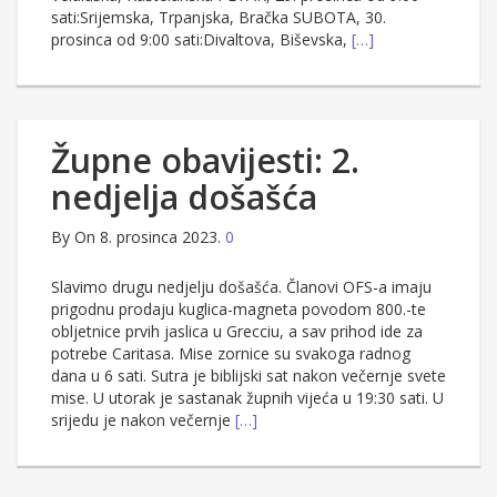
sati:Srijemska, Trpanjska, Bračka SUBOTA, 30.
prosinca od 9:00 sati:Divaltova, Biševska,
[…]
Župne obavijesti: 2.
nedjelja došašća
By
On 8. prosinca 2023.
0
Slavimo drugu nedjelju došašća. Članovi OFS-a imaju
prigodnu prodaju kuglica-magneta povodom 800.-te
obljetnice prvih jaslica u Grecciu, a sav prihod ide za
potrebe Caritasa. Mise zornice su svakoga radnog
dana u 6 sati. Sutra je biblijski sat nakon večernje svete
mise. U utorak je sastanak župnih vijeća u 19:30 sati. U
srijedu je nakon večernje
[…]