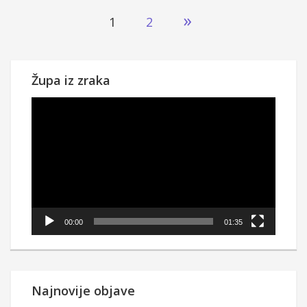
Brojevi
»
1
2
stranica
objava
Župa iz zraka
Reproduktor
videozapisa
00:00
01:35
Najnovije objave