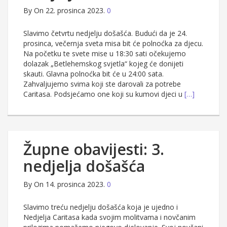
By
On 22. prosinca 2023.
0
Slavimo četvrtu nedjelju došašća. Budući da je 24.
prosinca, večernja sveta misa bit će polnoćka za djecu.
Na početku te svete mise u 18:30 sati očekujemo
dolazak „Betlehemskog svjetla“ kojeg će donijeti
skauti. Glavna polnoćka bit će u 24:00 sata.
Zahvaljujemo svima koji ste darovali za potrebe
Caritasa. Podsjećamo one koji su kumovi djeci u
[…]
Župne obavijesti: 3.
nedjelja došašća
By
On 14. prosinca 2023.
0
Slavimo treću nedjelju došašća koja je ujedno i
Nedjelja Caritasa kada svojim molitvama i novčanim