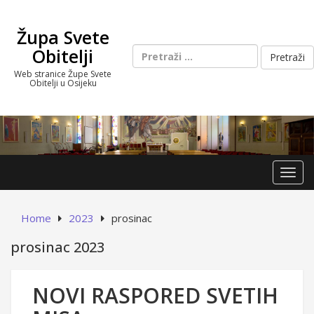
Skip
to
Župa Svete
content
Pretraži:
Obitelji
Web stranice Župe Svete
Obitelji u Osijeku
Toggl
Home
2023
prosinac
prosinac 2023
NOVI RASPORED SVETIH