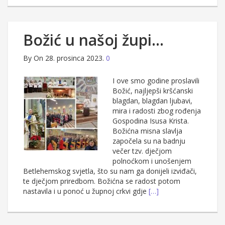
Božić u našoj župi…
By
On 28. prosinca 2023.
0
I ove smo godine proslavili
Božić, najljepši kršćanski
blagdan, blagdan ljubavi,
mira i radosti zbog rođenja
Gospodina Isusa Krista.
Božićna misna slavlja
započela su na badnju
večer tzv. dječjom
polnoćkom i unošenjem
Betlehemskog svjetla, što su nam ga donijeli izviđači,
te dječjom priredbom. Božićna se radost potom
nastavila i u ponoć u župnoj crkvi gdje
[…]