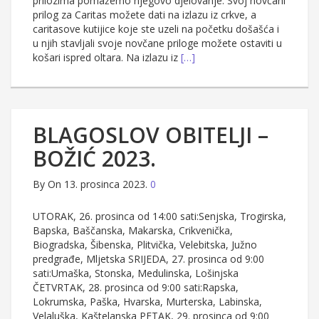
prilozima pomažemo njegovo djelovanje. Svoj novčani
prilog za Caritas možete dati na izlazu iz crkve, a
caritasove kutijice koje ste uzeli na početku došašća i
u njih stavljali svoje novčane priloge možete ostaviti u
košari ispred oltara. Na izlazu iz
[…]
BLAGOSLOV OBITELJI –
BOŽIĆ 2023.
By
On 13. prosinca 2023.
0
UTORAK, 26. prosinca od 14:00 sati:Senjska, Trogirska,
Bapska, Baščanska, Makarska, Crikvenička,
Biogradska, Šibenska, Plitvička, Velebitska, Južno
predgrađe, Mljetska SRIJEDA, 27. prosinca od 9:00
sati:Umaška, Stonska, Medulinska, Lošinjska
ČETVRTAK, 28. prosinca od 9:00 sati:Rapska,
Lokrumska, Paška, Hvarska, Murterska, Labinska,
Velaluška, Kaštelanska PETAK, 29. prosinca od 9:00