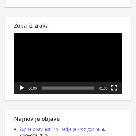
Župa iz zraka
Reproduktor
videozapisa
00:00
01:35
Najnovije objave
Župne obavijesti: 19. nedjelja kroz godinu
8.
kolovoza 2026.