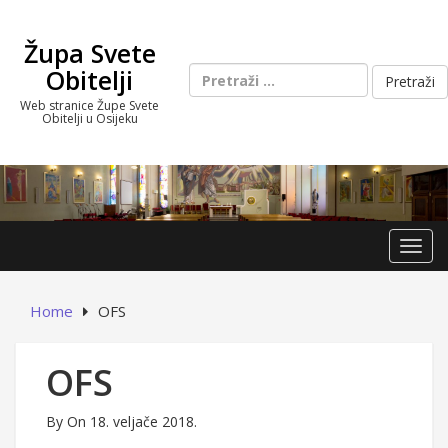
Skip
to
Župa Svete
content
Pretraži:
Obitelji
Web stranice Župe Svete
Obitelji u Osijeku
Toggl
Home
OFS
OFS
By
On 18. veljače 2018.