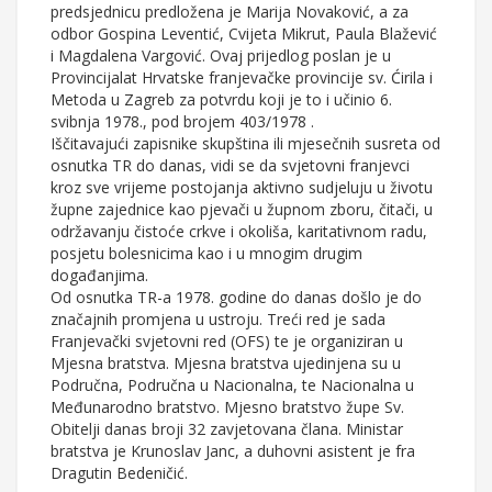
predsjednicu predložena je Marija Novaković, a za
odbor Gospina Leventić, Cvijeta Mikrut, Paula Blažević
i Magdalena Vargović. Ovaj prijedlog poslan je u
Provincijalat Hrvatske franjevačke provincije sv. Ćirila i
Metoda u Zagreb za potvrdu koji je to i učinio 6.
svibnja 1978., pod brojem 403/1978 .
Iščitavajući zapisnike skupština ili mjesečnih susreta od
osnutka TR do danas, vidi se da svjetovni franjevci
kroz sve vrijeme postojanja aktivno sudjeluju u životu
župne zajednice kao pjevači u župnom zboru, čitači, u
održavanju čistoće crkve i okoliša, karitativnom radu,
posjetu bolesnicima kao i u mnogim drugim
događanjima.
Od osnutka TR-a 1978. godine do danas došlo je do
značajnih promjena u ustroju. Treći red je sada
Franjevački svjetovni red (OFS) te je organiziran u
Mjesna bratstva. Mjesna bratstva ujedinjena su u
Područna, Područna u Nacionalna, te Nacionalna u
Međunarodno bratstvo. Mjesno bratstvo župe Sv.
Obitelji danas broji 32 zavjetovana člana. Ministar
bratstva je Krunoslav Janc, a duhovni asistent je fra
Dragutin Bedeničić.