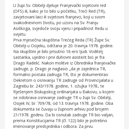
U župi Sv. Obitelji djeluje Franjevački svjetovni red
(OFS) ili, kako je to bilo u početku, Treći Red (TR),
zavjetovani laici ili svjetovni franjevci, koji u svom
svakodnevnom životu, po uzoru na Sv. Franju
Asiškoga, svjedoče svoju vjeru i pripadnost Redu u
svijetu.
Prva mjesečna skupština Trećeg Reda (TR) Župe Sv.
Obitelji u Osijeku, održana je 20. travnja 1978. godine.
Na skupštini je bilo prisutno 16-ero ljudi. Voditelj
sastanka, ujedno i prvi duhovni asistent bio je fra
Drago Radelić. Nakon molitve iz Obrednika franjevačke
zadruge, p. Drago je naglasio „da je zajednica TR,
formalno postala zadruga TR, što je dokumentirao
Dekretom o osnivanju TR zadruge od Provincijalata u
Zagrebu br. 243/1978. godine, 1. ožujka 1978., te
Rješenjem Biskupskog ordinarijata u Đakovu, u kojem
se odobrava osnivanje zadruge TR u župi Sv. Obitelji,
Osijek IV, br. 709/78, od 13. travnja 1978. godine. Oba
dokumenta se čuvaju u župnom arhivu pod brojem
21/1978. godinu. Da bi osnutak zadruge TR bio valjan,
prema Konstitucijama TR (čl. 122) bilo je potrebno
imenovanje predsjednika i odbora. Za prvu