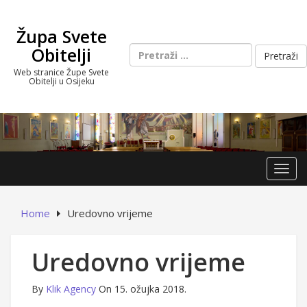
Skip
to
Župa Svete
content
Pretraži:
Obitelji
Web stranice Župe Svete
Obitelji u Osijeku
Toggl
Home
Uredovno vrijeme
Uredovno vrijeme
By
Klik Agency
On 15. ožujka 2018.