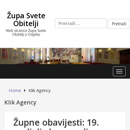
Skip
to
Župa Svete
content
Pretraži:
Obitelji
Web stranice Župe Svete
Obitelji u Osijeku
Toggl
Home
Klik Agency
Klik Agency
Župne obavijesti: 19.