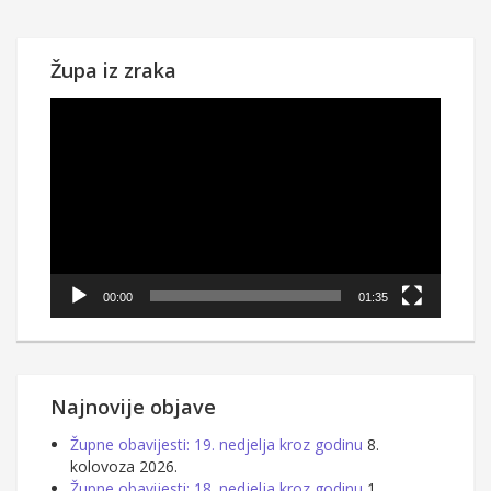
stranica
objava
Župa iz zraka
Reproduktor
videozapisa
00:00
01:35
Najnovije objave
Župne obavijesti: 19. nedjelja kroz godinu
8.
kolovoza 2026.
Župne obavijesti: 18. nedjelja kroz godinu
1.