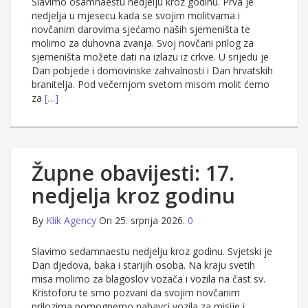
Slavimo osamnaestu nedjelju kroz godinu. Prva je
nedjelja u mjesecu kada se svojim molitvama i
novčanim darovima sjećamo naših sjemeništa te
molimo za duhovna zvanja. Svoj novčani prilog za
sjemeništa možete dati na izlazu iz crkve. U srijedu je
Dan pobjede i domovinske zahvalnosti i Dan hrvatskih
branitelja. Pod večernjom svetom misom molit ćemo
za
[…]
Župne obavijesti: 17.
nedjelja kroz godinu
By
Klik Agency
On 25. srpnja 2026.
0
Slavimo sedamnaestu nedjelju kroz godinu. Svjetski je
Dan djedova, baka i starijih osoba. Na kraju svetih
misa molimo za blagoslov vozača i vozila na čast sv.
Kristoforu te smo pozvani da svojim novčanim
prilozima pomognemo nabavci vozila za misije i