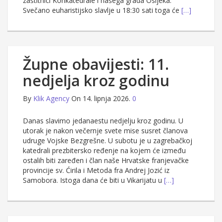
zaštitnici Konkatedrale i našega grada Osijeka.
Svečano euharistijsko slavlje u 18:30 sati toga će
[…]
Župne obavijesti: 11.
nedjelja kroz godinu
By
Klik Agency
On 14. lipnja 2026.
0
Danas slavimo jedanaestu nedjelju kroz godinu. U
utorak je nakon večernje svete mise susret članova
udruge Vojske Bezgrešne. U subotu je u zagrebačkoj
katedrali prezbitersko ređenje na kojem će između
ostalih biti zaređen i član naše Hrvatske franjevačke
provincije sv. Ćirila i Metoda fra Andrej Jozić iz
Samobora. Istoga dana će biti u Vikarijatu u
[…]