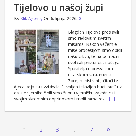
Tijelovo u našoj župi
By
Klik Agency
On 6. lipnja 2026.
0
Blagdan Tijelova proslavili
smo redovitim svetim
misama. Nakon večernje
mise procesijom smo obišli
našu crkvu, te na taj način
uveličali prisutnost našega
Spasitelja u presvetom
oltarskom sakramentu.
Zbor, ministranti, čitači te
djeca koja su uzvikivala: “Hvaljen i slavljen budi Isus” uz
ostale vjernike činili smo župnu vjerničku zajednicu i
svojim skromnim doprinosom i molitvama rekli,
[…]
Brojevi
»
1
2
3
…
7