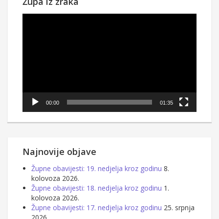
Župa iz zraka
Reproduktor
videozapisa
00:00
01:35
Najnovije objave
Župne obavijesti: 19. nedjelja kroz godinu
8.
kolovoza 2026.
Župne obavijesti: 18. nedjelja kroz godinu
1.
kolovoza 2026.
Župne obavijesti: 17. nedjelja kroz godinu
25. srpnja
2026.