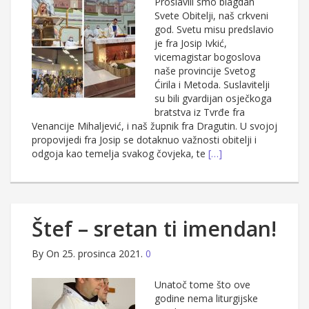
Proslavili smo blagdan
Svete Obitelji, naš crkveni
god. Svetu misu predslavio
je fra Josip Ivkić,
vicemagistar bogoslova
naše provincije Svetog
Ćirila i Metoda. Suslavitelji
su bili gvardijan osječkoga
bratstva iz Tvrđe fra
Venancije Mihaljević, i naš župnik fra Dragutin. U svojoj
propovijedi fra Josip se dotaknuo važnosti obitelji i
odgoja kao temelja svakog čovjeka, te
[…]
Štef – sretan ti imendan!
By
On 25. prosinca 2021.
0
Unatoč tome što ove
godine nema liturgijske