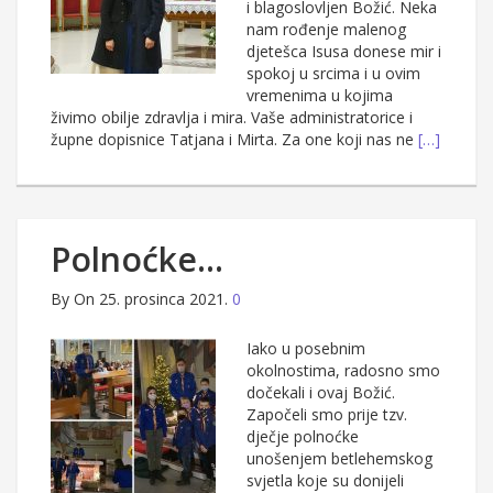
i blagoslovljen Božić. Neka
nam rođenje malenog
djetešca Isusa donese mir i
spokoj u srcima i u ovim
vremenima u kojima
živimo obilje zdravlja i mira. Vaše administratorice i
župne dopisnice Tatjana i Mirta. Za one koji nas ne
[…]
Polnoćke…
By
On 25. prosinca 2021.
0
Iako u posebnim
okolnostima, radosno smo
dočekali i ovaj Božić.
Započeli smo prije tzv.
dječje polnoćke
unošenjem betlehemskog
svjetla koje su donijeli