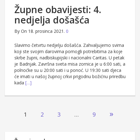
Župne obavijesti: 4.
nedjelja došašća
By
On 18. prosinca 2021.
0
Slavimo četvrtu nedjelju došašća. Zahvaljujemo svima
koji ste svojim darovima pomogli potrebitima za koje
skrbe župni, nadbiskupijski i nacionalni Caritas. U petak
je Badnjak. Završna sveta misa zornica je u 6:00 sati, a
polnoćke su u 20:00 sati i u ponoć. U 19:30 sati djeca
će imati u našoj župnoj crkvi prigodnu božićnu priredbu
kada
[…]
Brojevi
»
1
2
3
…
9
stranica
objava