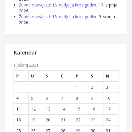
Župne obavijesti: 16. nedjelja kroz godinu
17. srpnja
2026.
Župne obavijesti: 15. nedjelja kroz godinu
9. srpnja
2026.
Kalendar
siječanj 2021
P
U
S
Č
P
S
N
1
2
3
4
5
6
7
8
9
10
11
12
13
14
15
16
17
18
19
20
21
22
23
24
25
26
27
28
29
30
31