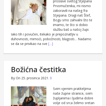
proslave svetog Stjepana
Prvomučenika, mi nismo
zaboravili na našeg fra
Stjepana. Dragi naš Štef,
Bogu smo zahvalni što te
imamo, te što si dobio
službu baš u našoj župi.
Iako tih i povučen, itekako je prepoznatljiv u
duhovnosti, mirnoći, pobožnosti, blagosti… Nadamo
se da se privikao na sve
[…]
Božićna čestitka
By
On 25. prosinca 2021.
0
Svim vjernim pratiteljima
naše župne stranice, svim
župljanima i ljudima dobre
volje od srca želimo sretan