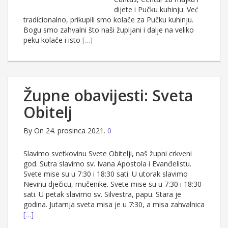
dijete i Pučku kuhinju. Već
tradicionalno, prikupili smo kolače za Pučku kuhinju.
Bogu smo zahvalni što naši župljani i dalje na veliko
peku kolače i isto
[…]
Župne obavijesti: Sveta
Obitelj
By
On 24. prosinca 2021.
0
Slavimo svetkovinu Svete Obitelji, naš župni crkveni
god. Sutra slavimo sv. Ivana Apostola i Evanđelistu.
Svete mise su u 7:30 i 18:30 sati. U utorak slavimo
Nevinu dječicu, mučenike. Svete mise su u 7:30 i 18:30
sati. U petak slavimo sv. Silvestra, papu. Stara je
godina. Jutarnja sveta misa je u 7:30, a misa zahvalnica
[…]