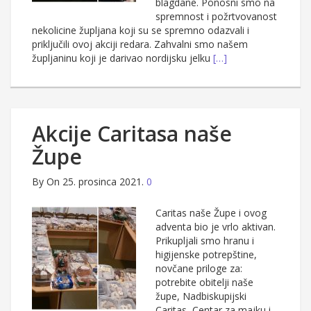
blagdane. Ponosni smo na
spremnost i požrtvovanost
nekolicine župljana koji su se spremno odazvali i
priključili ovoj akciji redara. Zahvalni smo našem
župljaninu koji je darivao nordijsku jelku
[…]
Akcije Caritasa naše
Župe
By
On 25. prosinca 2021.
0
Caritas naše Župe i ovog
adventa bio je vrlo aktivan.
Prikupljali smo hranu i
higijenske potrepštine,
novčane priloge za:
potrebite obitelji naše
župe, Nadbiskupijski
Caritas, Centar za majku i