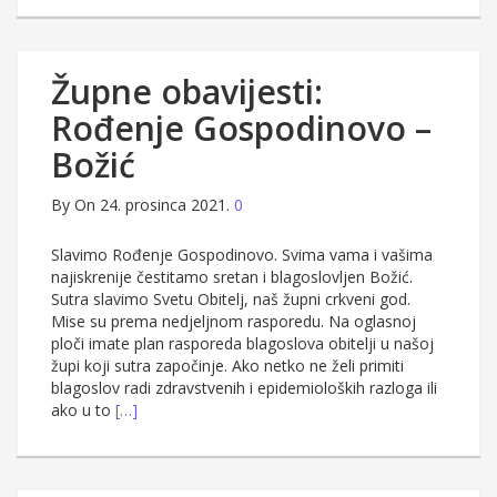
Župne obavijesti:
Rođenje Gospodinovo –
Božić
By
On 24. prosinca 2021.
0
Slavimo Rođenje Gospodinovo. Svima vama i vašima
najiskrenije čestitamo sretan i blagoslovljen Božić.
Sutra slavimo Svetu Obitelj, naš župni crkveni god.
Mise su prema nedjeljnom rasporedu. Na oglasnoj
ploči imate plan rasporeda blagoslova obitelji u našoj
župi koji sutra započinje. Ako netko ne želi primiti
blagoslov radi zdravstvenih i epidemioloških razloga ili
ako u to
[…]