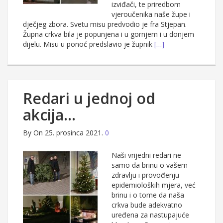
izviđači, te priredbom
vjeroučenika naše župe i
dječjeg zbora. Svetu misu predvodio je fra Stjepan.
Župna crkva bila je popunjena i u gornjem i u donjem
dijelu. Misu u ponoć predslavio je župnik
[…]
Redari u jednoj od
akcija…
By
On 25. prosinca 2021.
0
Naši vrijedni redari ne
samo da brinu o vašem
zdravlju i provođenju
epidemioloških mjera, već
brinu i o tome da naša
crkva bude adekvatno
uređena za nastupajuće