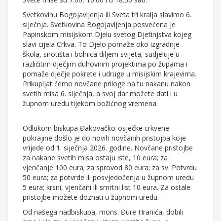
Svetkovinu Bogojavljenja ili Sveta tri kralja slavimo 6.
siječnja. Svetkovina Bogojavljenja posvećena je
Papinskom misijskom Djelu svetog Djetinjstva kojeg
slavi cijela Crkva. To Djelo pomaže oko izgradnje
škola, sirotišta i bolnica diljem svijeta, sudjeluje u
različitim dječjim duhovnim projektima po župama i
pomaže dječje pokrete i udruge u misijskim krajevima.
Prikupljat ćemo novčane priloge na tu nakanu nakon
svetih misa 6. siječnja, a svoj dar možete dati i u
župnom uredu tijekom božićnog vremena.
Odlukom biskupa Đakovačko-osječke crkvene
pokrajine došlo je do novih novčanih pristojba koje
vrijede od 1. siječnja 2026. godine. Novčane pristojbe
za nakane svetih misa ostaju iste, 10 eura; za
vjenčanje 100 eura; za sprovod 80 eura; za sv. Potvrdu
50 eura; za potvrde ili posvjedočenja u župnom uredu
5 eura; krsni, vjenčani ili smrtni list 10 eura. Za ostale
pristojbe možete doznati u župnom uredu.
Od našega nadbiskupa, mons. Đure Hranića, dobili