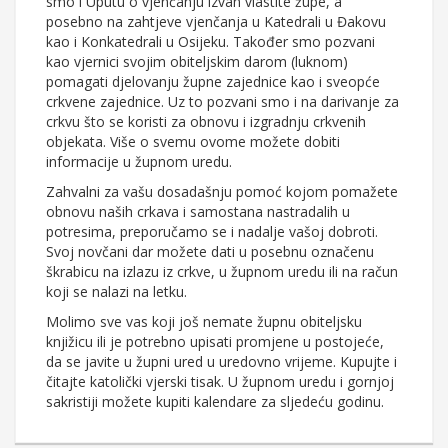
smo i Uputu o vjenčanju izvan vlastite župe, a
posebno na zahtjeve vjenčanja u Katedrali u Đakovu
kao i Konkatedrali u Osijeku. Također smo pozvani
kao vjernici svojim obiteljskim darom (luknom)
pomagati djelovanju župne zajednice kao i sveopće
crkvene zajednice. Uz to pozvani smo i na darivanje za
crkvu što se koristi za obnovu i izgradnju crkvenih
objekata. Više o svemu ovome možete dobiti
informacije u župnom uredu.
Zahvalni za vašu dosadašnju pomoć kojom pomažete
obnovu naših crkava i samostana nastradalih u
potresima, preporučamo se i nadalje vašoj dobroti.
Svoj novčani dar možete dati u posebnu označenu
škrabicu na izlazu iz crkve, u župnom uredu ili na račun
koji se nalazi na letku.
Molimo sve vas koji još nemate župnu obiteljsku
knjižicu ili je potrebno upisati promjene u postojeće,
da se javite u župni ured u uredovno vrijeme. Kupujte i
čitajte katolički vjerski tisak. U župnom uredu i gornjoj
sakristiji možete kupiti kalendare za sljedeću godinu.