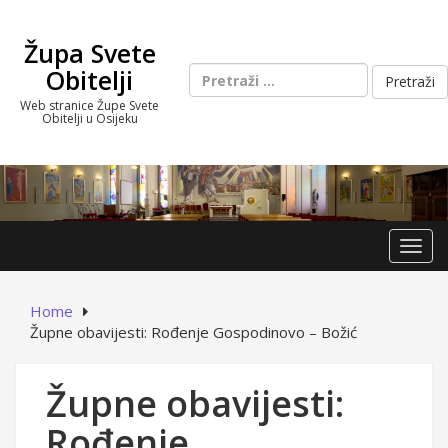
Skip
to
Župa Svete
content
Pretraži:
Obitelji
Web stranice Župe Svete
Obitelji u Osijeku
Toggl
Home
Župne obavijesti: Rođenje Gospodinovo – Božić
Župne obavijesti:
Rođenje