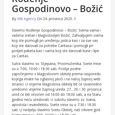
Gospodinovo – Božić
By
Klik Agency
On 24. prosinca 2025.
0
Slavimo Rođenje Gospodinovo – Božić. Svima vama i
vašima sretan i blagoslovljen Božić. Zahvaljujem svima
koji ste pomogli pri uređenju jaslica kao i za sve vas
koji ste darovali za potrebe Caritasa i pomogli pri
podjeli paketa kao i vama koji ste darovali kune i lipe
za Caritas.
Sutra slavimo sv. Stjepana, Prvomučenika. Svete mise
su u 7:00, 10:00 i 18:30 sati. Poslije podne
započinjemo s blagoslovom obitelji prema rasporedu
kojega imate na oglasnoj ploči i na našoj župnoj web
stranici. U vrijeme blagoslova obitelji bit će izvanredno
uredovno vrijeme župnog ureda. 27., 29. i 30. prosinca
ured će biti otvoren od 16:00 do 18:00 sati, a na Staru
godinu neću uredovati. U subotu slavimo sv. Ivana,
apostola i evanđelistu. Svete mise su u 7:30 i 18:30
sati. U nedjelju slavimo Svetu Obitelj, naš crkveni god.
Svete mise su 7:00, 10:00 i u 18:30 sati.