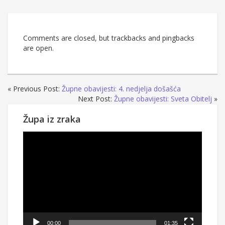
Comments are closed, but trackbacks and pingbacks
are open.
« Previous Post:
Župne obavijesti: 4. nedjelja došašća
Next Post:
Župne obavijesti: Sveta Obitelj
»
Župa iz zraka
Reproduktor
videozapisa
00:00
01:35