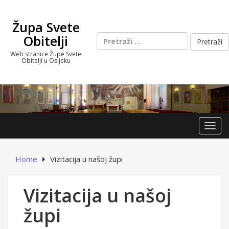
Skip
to
Župa Svete
content
Pretraži:
Obitelji
Web stranice Župe Svete
Obitelji u Osijeku
Toggl
Home
Vizitacija u našoj župi
Vizitacija u našoj
župi