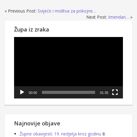
« Previous Post:
Svijeće i molitva za pokojne…
Next Post:
Imendan…
»
Župa iz zraka
Reproduktor
videozapisa
00:00
01:35
Najnovije objave
Župne obavijesti: 19. nedjelja kroz godinu
8.