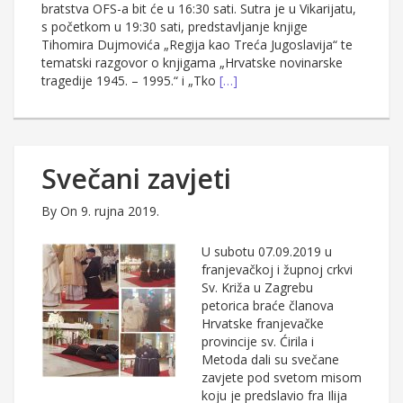
bratstva OFS-a bit će u 16:30 sati. Sutra je u Vikarijatu,
s početkom u 19:30 sati, predstavljanje knjige
Tihomira Dujmovića „Regija kao Treća Jugoslavija“ te
tematski razgovor o knjigama „Hrvatske novinarske
tragedije 1945. – 1995.“ i „Tko
[…]
Svečani zavjeti
By
On 9. rujna 2019.
U subotu 07.09.2019 u
franjevačkoj i župnoj crkvi
Sv. Križa u Zagrebu
petorica braće članova
Hrvatske franjevačke
provincije sv. Ćirila i
Metoda dali su svečane
zavjete pod svetom misom
koju je predslavio fra Ilija