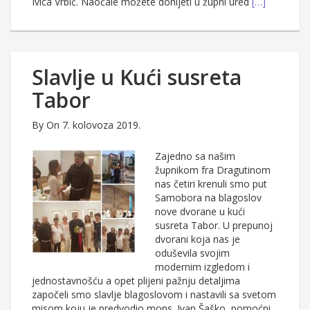
Ivica Vrbić. Naočale možete donijeti u župni ured
[…]
Slavlje u Kući susreta
Tabor
By
On 7. kolovoza 2019.
Zajedno sa našim
župnikom fra Dragutinom
nas četiri krenuli smo put
Samobora na blagoslov
nove dvorane u kući
susreta Tabor. U prepunoj
dvorani koja nas je
oduševila svojim
modernim izgledom i
jednostavnošću a opet plijeni pažnju detaljima
započeli smo slavlje blagoslovom i nastavili sa svetom
misom koju je predvodio mons. Ivan Šaško, pomoćni