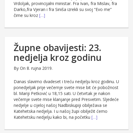
Vrdoljak, provincijalni ministar. Fra Ivan, fra Mislav, fra
Darko,fra Vjeran i fra Siniša izrekli su svoj “Evo me”
čime su kroz
[…]
Župne obavijesti: 23.
nedjelja kroz godinu
By
On 8. rujna 2019.
Danas slavimo dvadeset i treću nedjelju kroz godinu. U
ponedjeljak prije večernje svete mise bit će pobožnost
bl. Mariji Petković u 18,15 sati. U četvrtak je nakon
večernje svete mise klanjanje pred Presvetim. Sljedeće
nedjelje u cijeloj našoj Nadbiskupiji obilježava se
Katehetska nedjelja. I u našoj župi obilježit ćemo
Katehetsku nedjelju kako bi, na početku
[…]