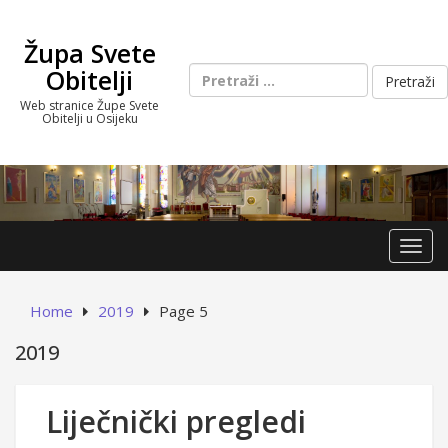
Skip
to
Župa Svete
content
Pretraži:
Obitelji
Web stranice Župe Svete
Obitelji u Osijeku
Toggl
Home
2019
Page 5
2019
Liječnički pregledi