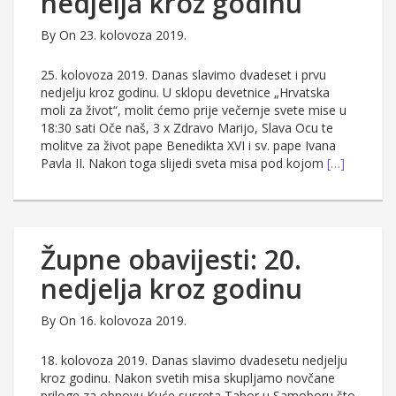
nedjelja kroz godinu
By
On 23. kolovoza 2019.
25. kolovoza 2019. Danas slavimo dvadeset i prvu
nedjelju kroz godinu. U sklopu devetnice „Hrvatska
moli za život“, molit ćemo prije večernje svete mise u
18:30 sati Oče naš, 3 x Zdravo Marijo, Slava Ocu te
molitve za život pape Benedikta XVI i sv. pape Ivana
Pavla II. Nakon toga slijedi sveta misa pod kojom
[…]
Župne obavijesti: 20.
nedjelja kroz godinu
By
On 16. kolovoza 2019.
18. kolovoza 2019. Danas slavimo dvadesetu nedjelju
kroz godinu. Nakon svetih misa skupljamo novčane
priloge za obnovu Kuće susreta Tabor u Samoboru što