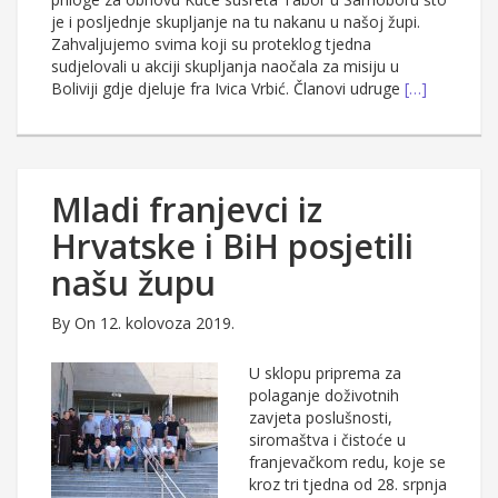
je i posljednje skupljanje na tu nakanu u našoj župi.
Zahvaljujemo svima koji su proteklog tjedna
sudjelovali u akciji skupljanja naočala za misiju u
Boliviji gdje djeluje fra Ivica Vrbić. Članovi udruge
[…]
Mladi franjevci iz
Hrvatske i BiH posjetili
našu župu
By
On 12. kolovoza 2019.
U sklopu priprema za
polaganje doživotnih
zavjeta poslušnosti,
siromaštva i čistoće u
franjevačkom redu, koje se
kroz tri tjedna od 28. srpnja