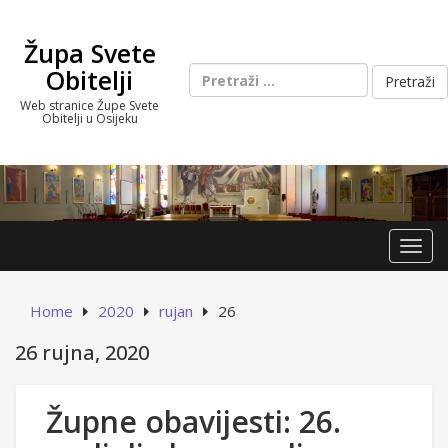
Skip
to
Župa Svete
content
Pretraži:
Obitelji
Web stranice Župe Svete
Obitelji u Osijeku
Toggl
Home
2020
rujan
26
26 rujna, 2020
Župne obavijesti: 26.