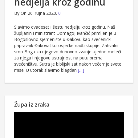
nedjelja kroz godinu
By
On 26. rujna 2020.
0
Slavimo dvadeset i šestu nedjelju kroz godinu. Naš
župljanin i ministrant Domagoj Ivančić primljen je u
Bogoslovno sjemenište u Đakovu kao svećenički
pripravnik Đakovačko-osječke nadbiskupije. Zahvalni
smo Bogu za njegovo duhovno zvanje ujedno moleći
za njega i njegovu ustrajnost na putu prema
svećeništvu. Sutra je biblijski sat nakon večernje svete
mise. U utorak slavimo blagdan
[…]
Župa iz zraka
Reproduktor
videozapisa