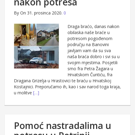
nakon potresa
By
On 31. prosinca 2020.
0
Draga braćo, danas nakon
obilaska naše braće u
potresom pogođenom
području na Banovini
javljam vam da su sva
naša braća dobro i svi su u
svojim mjestima. Posjetili
smo fra Petra Žagara u
Hrvatskom Čuntiću, fra
Dragana Grizelja u Hrastovici te braću u Hrvatskoj
Kostajnici. Preporučamo ih, kao i sav narod toga kraja,
u molitve
[…]
Pomoć nastradalima u