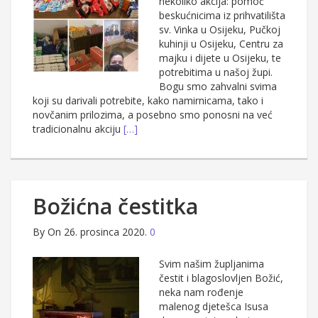
nekoliko akcija: pomoć
beskućnicima iz prihvatilišta
sv. Vinka u Osijeku, Pučkoj
kuhinji u Osijeku, Centru za
majku i dijete u Osijeku, te
potrebitima u našoj župi.
Bogu smo zahvalni svima
koji su darivali potrebite, kako namirnicama, tako i
novčanim prilozima, a posebno smo ponosni na već
tradicionalnu akciju
[…]
Božićna čestitka
By
On 26. prosinca 2020.
0
Svim našim župljanima
čestit i blagoslovljen Božić,
neka nam rođenje
malenog djetešca Isusa