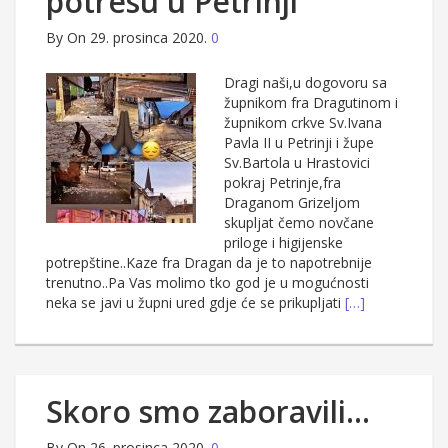
potresu u Petrinji
By
On 29. prosinca 2020.
0
Dragi naši,u dogovoru sa
župnikom fra Dragutinom i
župnikom crkve Sv.Ivana
Pavla II u Petrinji i župe
Sv.Bartola u Hrastovici
pokraj Petrinje,fra
Draganom Grizeljom
skupljat čemo novčane
priloge i higijenske
potrepštine..Kaze fra Dragan da je to napotrebnije
trenutno..Pa Vas molimo tko god je u mogućnosti
neka se javi u župni ured gdje će se prikupljati
[…]
Skoro smo zaboravili…
By
On 26. prosinca 2020.
0