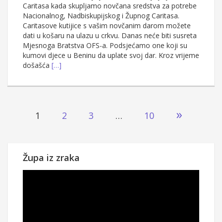
Caritasa kada skupljamo novčana sredstva za potrebe
Nacionalnog, Nadbiskupijskog i Župnog Caritasa.
Caritasove kutijice s vašim novčanim darom možete
dati u košaru na ulazu u crkvu. Danas neće biti susreta
Mjesnoga Bratstva OFS-a. Podsjećamo one koji su
kumovi djece u Beninu da uplate svoj dar. Kroz vrijeme
došašća
[…]
Brojevi
»
1
2
3
…
10
stranica
objava
Župa iz zraka
Reproduktor
videozapisa