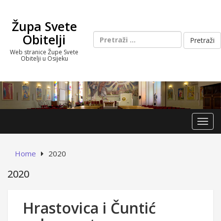
Skip
to
Župa Svete
content
Pretraži:
Obitelji
Web stranice Župe Svete
Obitelji u Osijeku
Toggl
Home
2020
2020
Hrastovica i Čuntić