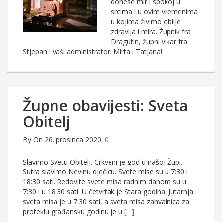
donese mir i spokoj u
srcima i u ovim vremenima
u kojima živimo obilje
zdravlja i mira. Župnik fra
Dragutin, župni vikar fra
Stjepan i vaši administratori Mirta i Tatjana!
Župne obavijesti: Sveta
Obitelj
By
On 26. prosinca 2020.
0
Slavimo Svetu Obitelj. Crkveni je god u našoj Župi.
Sutra slavimo Nevinu dječicu. Svete mise su u 7:30 i
18:30 sati. Redovite svete misa radnim danom su u
7:30 i u 18:30 sati. U četvrtak je Stara godina. Jutarnja
sveta misa je u 7:30 sati, a sveta misa zahvalnica za
proteklu građansku godinu je u
[…]