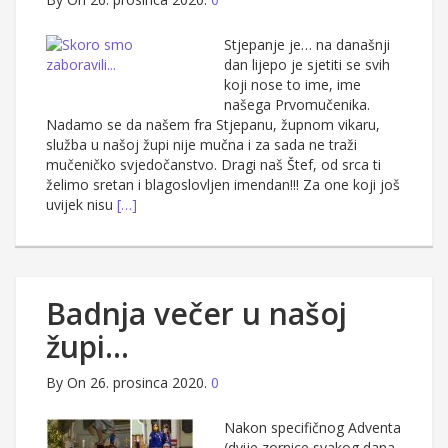
Stjepanje je… na današnji
dan lijepo je sjetiti se svih
koji nose to ime, ime
našega Prvomučenika.
Nadamo se da našem fra Stjepanu, župnom vikaru,
služba u našoj župi nije mučna i za sada ne traži
mučeničko svjedočanstvo. Dragi naš Štef, od srca ti
želimo sretan i blagoslovljen imendan!!! Za one koji još
uvijek nisu
[…]
Badnja večer u našoj
župi…
By
On 26. prosinca 2020.
0
Nakon specifičnog Adventa
(dvije zornice svakog dana,