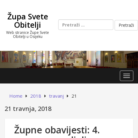
Skip
to
Župa Svete
content
Pretraži:
Obitelji
Web stranice Župe Svete
Obitelji u Osijeku
Toggl
Home
2018
travanj
21
21 travnja, 2018
Župne obavijesti: 4.