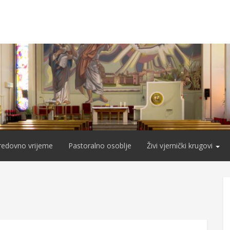
redovno vrijeme
Pastoralno osoblje
Živi vjernički krugovi