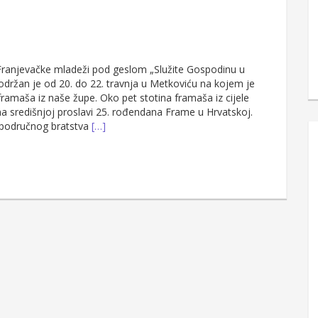
 Franjevačke mladeži pod geslom „Služite Gospodinu u
, održan je od 20. do 22. travnja u Metkoviću na kojem je
ramaša iz naše župe. Oko pet stotina framaša iz cijele
na središnjoj proslavi 25. rođendana Frame u Hrvatskoj.
 područnog bratstva
[…]