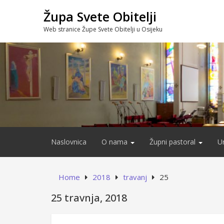
Skip
Župa Svete Obitelji
to
content
Web stranice Župe Svete Obitelji u Osijeku
Naslovnica
O nama
Župni pastoral
U
Home
2018
travanj
25
25 travnja, 2018