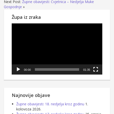
Next Post:
Župne obavijesti: Cvjetnica – Nedjelja Muke
Gospodnje
»
Župa iz zraka
Reproduktor
videozapisa
00:00
01:35
Najnovije objave
Župne obavijesti: 18. nedjelja kroz godinu
1.
kolovoza 2026.