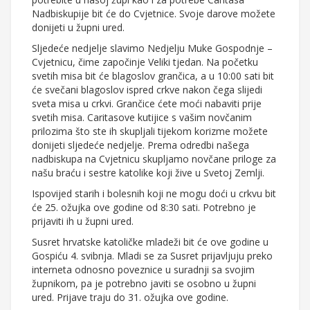
Nadbiskupije bit će do Cvjetnice. Svoje darove možete
donijeti u župni ured.
Sljedeće nedjelje slavimo Nedjelju Muke Gospodnje –
Cvjetnicu, čime započinje Veliki tjedan. Na početku
svetih misa bit će blagoslov grančica, a u 10:00 sati bit
će svečani blagoslov ispred crkve nakon čega slijedi
sveta misa u crkvi. Grančice ćete moći nabaviti prije
svetih misa. Caritasove kutijice s vašim novčanim
prilozima što ste ih skupljali tijekom korizme možete
donijeti sljedeće nedjelje. Prema odredbi našega
nadbiskupa na Cvjetnicu skupljamo novčane priloge za
našu braću i sestre katolike koji žive u Svetoj Zemlji.
Ispovijed starih i bolesnih koji ne mogu doći u crkvu bit
će 25. ožujka ove godine od 8:30 sati. Potrebno je
prijaviti ih u župni ured.
Susret hrvatske katoličke mladeži bit će ove godine u
Gospiću 4. svibnja. Mladi se za Susret prijavljuju preko
interneta odnosno poveznice u suradnji sa svojim
župnikom, pa je potrebno javiti se osobno u župni
ured. Prijave traju do 31. ožujka ove godine.