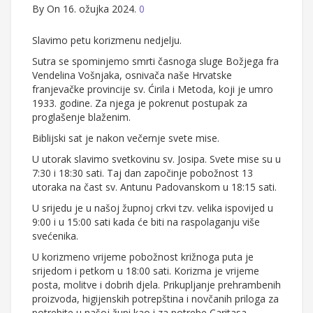
By
On 16. ožujka 2024.
0
Slavimo petu korizmenu nedjelju.
Sutra se spominjemo smrti časnoga sluge Božjega fra
Vendelina Vošnjaka, osnivača naše Hrvatske
franjevačke provincije sv. Ćirila i Metoda, koji je umro
1933. godine. Za njega je pokrenut postupak za
proglašenje blaženim.
Biblijski sat je nakon večernje svete mise.
U utorak slavimo svetkovinu sv. Josipa. Svete mise su u
7:30 i 18:30 sati. Taj dan započinje pobožnost 13
utoraka na čast sv. Antunu Padovanskom u 18:15 sati.
U srijedu je u našoj župnoj crkvi tzv. velika ispovijed u
9:00 i u 15:00 sati kada će biti na raspolaganju više
svećenika.
U korizmeno vrijeme pobožnost križnoga puta je
srijedom i petkom u 18:00 sati. Korizma je vrijeme
posta, molitve i dobrih djela. Prikupljanje prehrambenih
proizvoda, higijenskih potrepština i novčanih priloga za
potrebite u našoj župi kao i za potrebe Caritasa