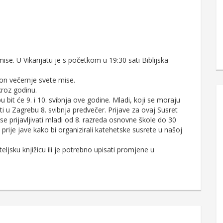
mise. U Vikarijatu je s početkom u 19:30 sati Biblijska
kon večernje svete mise.
kroz godinu.
 bit će 9. i 10. svibnja ove godine. Mladi, koji se moraju
biti u Zagrebu 8. svibnja predvečer. Prijave za ovaj Susret
e prijavljivati mladi od 8. razreda osnovne škole do 30
prije jave kako bi organizirali katehetske susrete u našoj
ljsku knjižicu ili je potrebno upisati promjene u