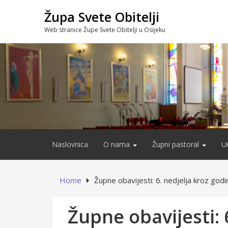
Skip
Župa Svete Obitelji
to
content
Web stranice Župe Svete Obitelji u Osijeku
Naslovnica
O nama
Župni pastoral
U
Home
Župne obavijesti: 6. nedjelja kroz godi
Župne obavijesti: 