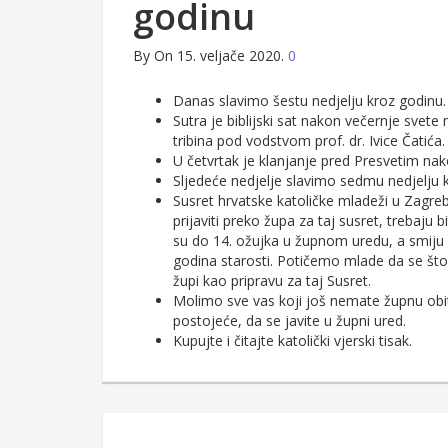
godinu
By
On 15. veljače 2020.
0
Danas slavimo šestu nedjelju kroz godinu.
Sutra je biblijski sat nakon večernje svete 
tribina pod vodstvom prof. dr. Ivice Čatića.
U četvrtak je klanjanje pred Presvetim na
Sljedeće nedjelje slavimo sedmu nedjelju 
Susret hrvatske katoličke mladeži u Zagrebu
prijaviti preko župa za taj susret, trebaju 
su do 14. ožujka u župnom uredu, a smiju s
godina starosti. Potičemo mlade da se što 
župi kao pripravu za taj Susret.
Molimo sve vas koji još nemate župnu obite
postojeće, da se javite u župni ured.
Kupujte i čitajte katolički vjerski tisak.