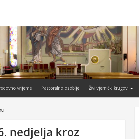
redovno vrijeme
Pastoralno osoblje
Živi vjernički krugovi
nu
6. nedjelja kroz