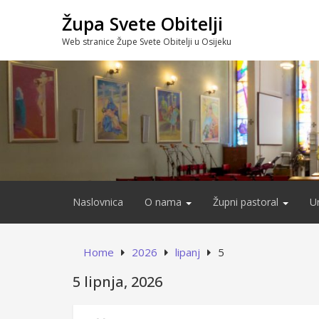
Skip
Župa Svete Obitelji
to
content
Web stranice Župe Svete Obitelji u Osijeku
Naslovnica
O nama
Župni pastoral
U
Home
2026
lipanj
5
5 lipnja, 2026