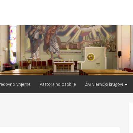
redovno vrijeme
Pastoralno osoblje
Živi vjernički krugovi