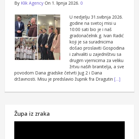
By
Klik Agency
On 1. lipnja 2026.
0
U nedjelju 31.svibnja 2026.
godine na svetoj misi u
10:00 sati bio je i naš
gradonačelnik g. Ivan Radić
koji je sa suradnicima
došao proslaviti Gospodina
i zahvaliti u zajedništvu sa
drugim vjernicima za veliku
žrtvu naših branitelja, a sve
povodom Dana gradske četvrti Jug 2 i Dana
državnosti. Misu je predslavio župnik fra Dragutin
[…]
Župa iz zraka
Reproduktor
videozapisa