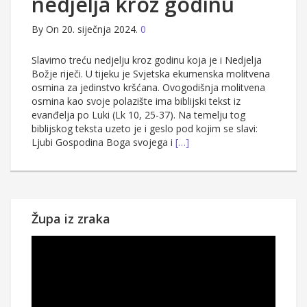
nedjelja kroz godinu
By
On 20. siječnja 2024.
0
Slavimo treću nedjelju kroz godinu koja je i Nedjelja
Božje riječi. U tijeku je Svjetska ekumenska molitvena
osmina za jedinstvo kršćana. Ovogodišnja molitvena
osmina kao svoje polazište ima biblijski tekst iz
evanđelja po Luki (Lk 10, 25-37). Na temelju tog
biblijskog teksta uzeto je i geslo pod kojim se slavi:
Ljubi Gospodina Boga svojega i
[…]
Župa iz zraka
Reproduktor
videozapisa