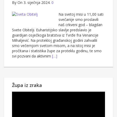
By
On 3. siječnja 2024.
0
Na svetoj misi u 11,00 sati
svečanije smo proslavili
naš crkveni god – blagdan
Svete Obitelji. Euharistijsko slavlje predslavio je
gvardijan osječkoga bratstva iz Tvrđe fra Venancije
Mihaljević. Na protekloj građanskoj godini zahvalili
smo večernjom svetom misom, a na istoj misi je
pročitana i statistika župe za proteklu godinu, te smo
svi pozvani da aktivnim
[…]
Župa iz zraka
Reproduktor
videozapisa