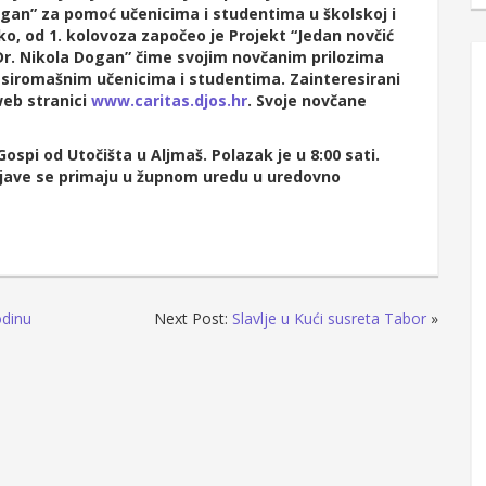
ogan” za pomoć učenicima i studentima u školskoj i
ko, od 1. kolovoza započeo je Projekt “Jedan novčić
Dr. Nikola Dogan” čime svojim novčanim prilozima
siromašnim učenicima i studentima. Zainteresirani
eb stranici
www.caritas.djos.hr
. Svoje novčane
spi od Utočišta u Aljmaš. Polazak je u 8:00 sati.
jave se primaju u župnom uredu u uredovno
odinu
Next Post:
Slavlje u Kući susreta Tabor
»