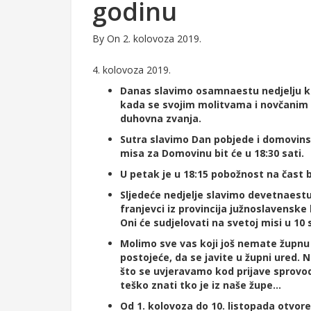
godinu
By
On 2. kolovoza 2019.
4. kolovoza 2019.
Danas slavimo osamnaestu nedjelju kr
kada se svojim molitvama i novčanim 
duhovna zvanja.
Sutra slavimo Dan pobjede i domovinsk
misa za Domovinu bit će u 18:30 sati.
U petak je u 18:15 pobožnost na čast bl
Sljedeće nedjelje slavimo devetnaestu
franjevci iz provincija južnoslavenske
Oni će sudjelovati na svetoj misi u 10 s
Molimo sve vas koji još nemate župnu k
postojeće, da se javite u župni ured. Na 
što se uvjeravamo kod prijave sprovoda
teško znati tko je iz naše župe…
Od 1. kolovoza do 10. listopada otvore