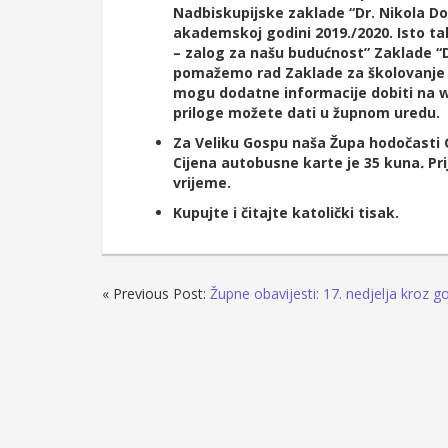
Nadbiskupijske zaklade “Dr. Nikola D
akademskoj godini 2019./2020. Isto ta
– zalog za našu budućnost” Zaklade “
pomažemo rad Zaklade za školovanje 
mogu dodatne informacije dobiti na w
priloge možete dati u župnom uredu.
Za
Veliku Gospu naša Župa hodočasti Go
Cijena autobusne karte je 35 kuna
.
Pri
vrijeme.
Kupujte i čitajte katolički tisak.
« Previous Post:
Župne obavijesti: 17. nedjelja kroz g