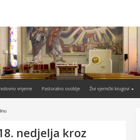
redovno vrijeme
Pastoralno osoblje
Živi vjernički krugovi
dinu
18. nedjelja kroz