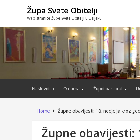
Skip
Župa Svete Obitelji
to
content
Web stranice Župe Svete Obitelji u Osijeku
Naslovnica
O nama
Župni pastoral
U
Home
Župne obavijesti: 18. nedjelja kroz go
Župne obavijesti: 