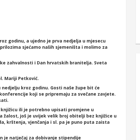
oz godinu, a ujedno je prva nedjelja u mjesecu
prilozima sjećamo naših sjemeništa i molimo za
e zahvalnosti i Dan hrvatskih branitelja. Sveta
. Mariji Petković.
 nedjelju kroz godinu. Gosti naše župe bit će
 konferencije koji se pripremaju za svečane zavjete.
ati.
njižicu ili je potrebno upisati promjene u
žalost, još je uvijek velik broj obitelji bez knjižice u
, krštenja, vjenčanja i sl. pa je puno puta zaista
n je natječaj za dobivanje stipendije