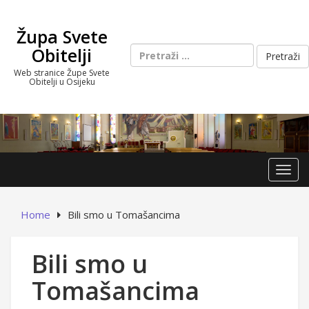
Skip
to
Župa Svete
content
Pretraži:
Obitelji
Web stranice Župe Svete
Obitelji u Osijeku
Toggl
Home
Bili smo u Tomašancima
Bili smo u
Tomašancima