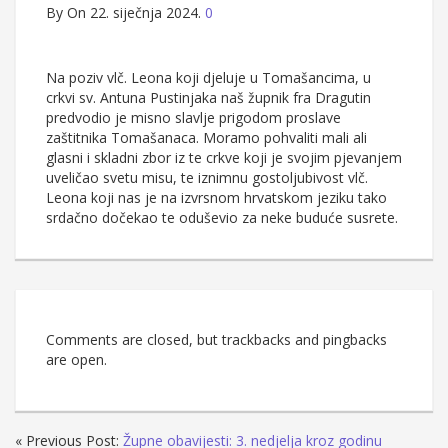
By
On 22. siječnja 2024.
0
Na poziv vlč. Leona koji djeluje u Tomašancima, u
crkvi sv. Antuna Pustinjaka naš župnik fra Dragutin
predvodio je misno slavlje prigodom proslave
zaštitnika Tomašanaca. Moramo pohvaliti mali ali
glasni i skladni zbor iz te crkve koji je svojim pjevanjem
uveličao svetu misu, te iznimnu gostoljubivost vlč.
Leona koji nas je na izvrsnom hrvatskom jeziku tako
srdačno dočekao te oduševio za neke buduće susrete.
Comments are closed, but trackbacks and pingbacks
are open.
« Previous Post:
Župne obavijesti: 3. nedjelja kroz godinu