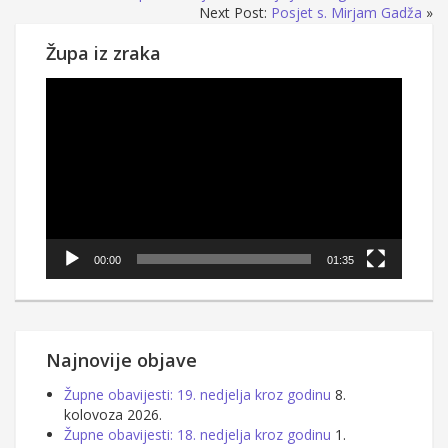
Next Post:
Posjet s. Mirjam Gadža
»
Župa iz zraka
Reproduktor
videozapisa
00:00
01:35
Najnovije objave
Župne obavijesti: 19. nedjelja kroz godinu
8.
kolovoza 2026.
Župne obavijesti: 18. nedjelja kroz godinu
1.