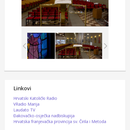
Linkovi
Hrvatski Katolički Radio
VRadio Marija
Laudato TV
Đakovačko-osječka nadbiskupija
Hrvatska franjevačka provincija sv. Čirila i Metoda