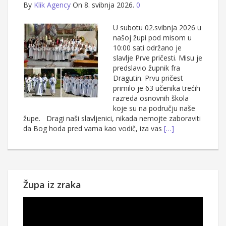
By
Klik Agency
On 8. svibnja 2026.
0
U subotu 02.svibnja 2026 u
našoj župi pod misom u
10:00 sati održano je
slavlje Prve pričesti. Misu je
predslavio župnik fra
Dragutin. Prvu pričest
primilo je 63 učenika trećih
razreda osnovnih škola
koje su na području naše
župe. Dragi naši slavljenici, nikada nemojte zaboraviti
da Bog hoda pred vama kao vodič, iza vas
[…]
Župa iz zraka
Reproduktor
videozapisa