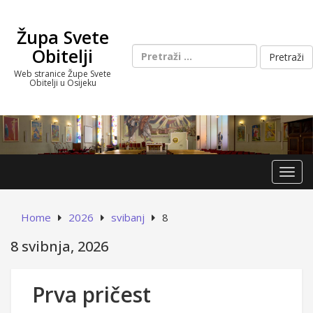
Skip
to
Župa Svete
content
Pretraži:
Obitelji
Web stranice Župe Svete
Obitelji u Osijeku
Toggl
Home
2026
svibanj
8
8 svibnja, 2026
Prva pričest