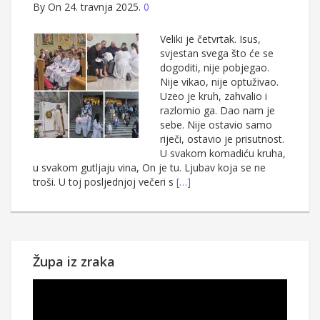
By
On 24. travnja 2025.
0
Veliki je četvrtak. Isus,
svjestan svega što će se
dogoditi, nije pobjegao.
Nije vikao, nije optuživao.
Uzeo je kruh, zahvalio i
razlomio ga. Dao nam je
sebe. Nije ostavio samo
riječi, ostavio je prisutnost.
U svakom komadiću kruha,
u svakom gutljaju vina, On je tu. Ljubav koja se ne
troši. U toj posljednjoj večeri s
[…]
Župa iz zraka
Reproduktor
videozapisa