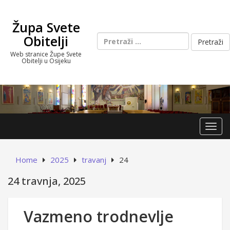
Skip
to
Župa Svete
content
Pretraži:
Obitelji
Web stranice Župe Svete
Obitelji u Osijeku
Toggl
Home
2025
travanj
24
24 travnja, 2025
Vazmeno trodnevlje