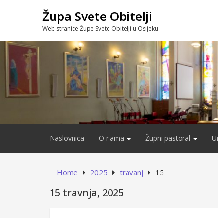
Skip
Župa Svete Obitelji
to
content
Web stranice Župe Svete Obitelji u Osijeku
Naslovnica
O nama
Župni pastoral
U
Home
2025
travanj
15
15 travnja, 2025