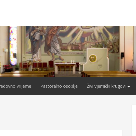
redovno vrijeme
Pastoralno osoblje
Živi vjernički krugovi