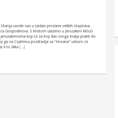
a čitanja uvode nas u tjedan proslave velikih otajstava
uća Gospodinova. S Kristom ulazimo u Jeruzalem kličući
Jeruzalemcima koji će za koji dan svoga Kralja pratiti do
oji ga na Cvjetnicu pozdravlja sa “Hosana” uskoro će
e li to slika
[…]