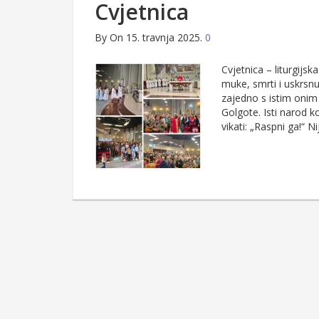
Cvjetnica
By
On 15. travnja 2025.
0
Cvjetnica – liturgijsk
muke, smrti i uskrsn
zajedno s istim onim 
Golgote. Isti narod k
vikati: „Raspni ga!“ Nij