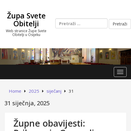
Skip
to
Župa Svete
content
Pretraži:
Obitelji
Web stranice Župe Svete
Obitelji u Osijeku
Toggl
Home
2025
siječanj
31
31 siječnja, 2025
Župne obavijesti: