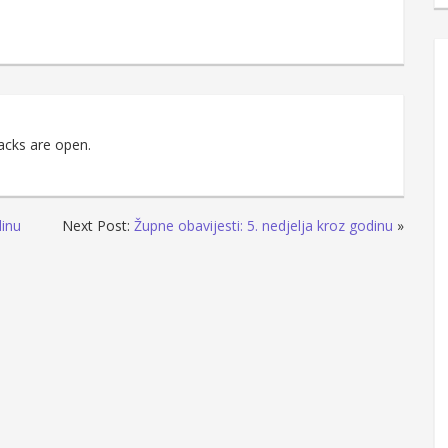
acks are open.
dinu
Next Post:
Župne obavijesti: 5. nedjelja kroz godinu
»