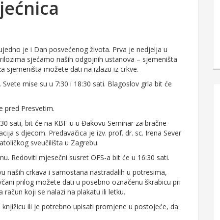
jećnica
jedno je i Dan posvećenog života. Prva je nedjelja u
rilozima sjećamo naših odgojnih ustanova – sjemeništa
 sjemeništa možete dati na izlazu iz crkve.
. Svete mise su u 7:30 i 18:30 sati. Blagoslov grla bit će
e pred Presvetim.
:30 sati, bit će na KBF-u u Đakovu Seminar za bračne
a s djecom. Predavačica je izv. prof. dr. sc. Irena Sever
toličkog sveučilišta u Zagrebu.
nu. Redoviti mjesečni susret OFS-a bit će u 16:30 sati.
naših crkava i samostana nastradalih u potresima,
včani prilog možete dati u posebno označenu škrabicu pri
na račun koji se nalazi na plakatu ili letku.
knjižicu ili je potrebno upisati promjene u postojeće, da