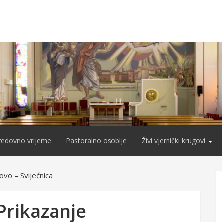
redovno vrijeme
Pastoralno osoblje
Živi vjernički krugovi
ovo – Svijećnica
Prikazanje