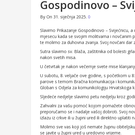
Gospodinovo – Svi
By
On 31. siječnja 2025.
0
Slavimo Prikazanje Gospodinovo – Svijećnicu, a u
mjesecu kada se svojim molitvama i novčanim p
te molimo za duhovna zvanja. Svoj novčani dar za
Sutra slavimo sv. Blaža, zaštitnika od bolesti grla
nakon svetih misa.
U četvrtak je nakon večernje svete mise klanjanj
U subotu, 8. veljače ove godine, s početkom u 8
parove s temom Bračna komunikacija i komunikacij
Globan s Odjela za komunikologiju Hrvatskoga ka
Sljedeće nedjelje slavimo petu nedjelju kroz godi
Zahvalni za vašu pomoć kojom pomažete obnovu 
preporučamo se i nadalje vašoj dobroti. Svoj no
izlazu iz crkve ili u župni ured ili direktno uplatiti 
Molimo sve vas koji još nemate župnu obiteljsku 
se javite u župni ured u uredovno vrijeme.