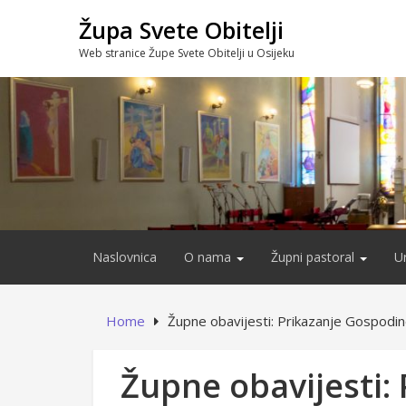
Skip
Župa Svete Obitelji
to
content
Web stranice Župe Svete Obitelji u Osijeku
Naslovnica
O nama
Župni pastoral
U
Home
Župne obavijesti: Prikazanje Gospodin
Župne obavijesti: 