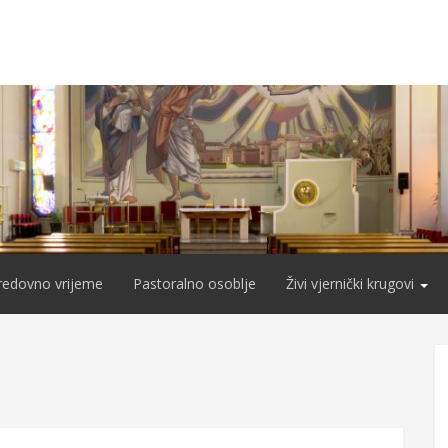
redovno vrijeme
Pastoralno osoblje
Živi vjernički krugovi