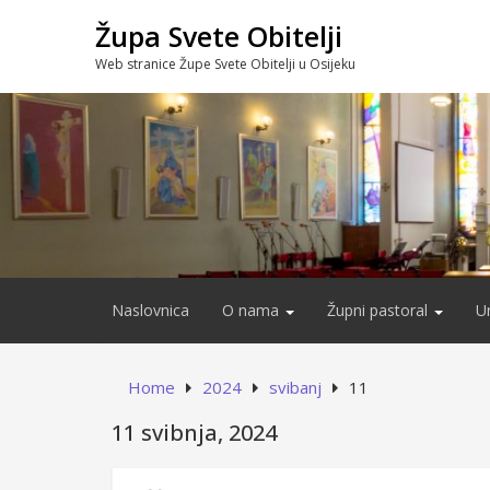
Skip
Župa Svete Obitelji
to
content
Web stranice Župe Svete Obitelji u Osijeku
Naslovnica
O nama
Župni pastoral
U
Home
2024
svibanj
11
11 svibnja, 2024