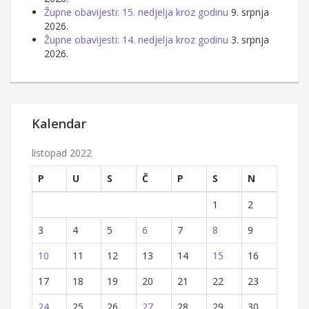
Župne obavijesti: 15. nedjelja kroz godinu
9. srpnja
2026.
Župne obavijesti: 14. nedjelja kroz godinu
3. srpnja
2026.
Kalendar
listopad 2022
P
U
S
Č
P
S
N
1
2
3
4
5
6
7
8
9
10
11
12
13
14
15
16
17
18
19
20
21
22
23
24
25
26
27
28
29
30