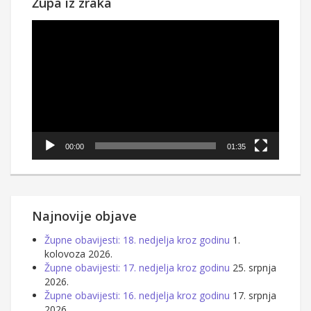
Župa iz zraka
Reproduktor
videozapisa
00:00
01:35
Najnovije objave
Župne obavijesti: 18. nedjelja kroz godinu
1.
kolovoza 2026.
Župne obavijesti: 17. nedjelja kroz godinu
25. srpnja
2026.
Župne obavijesti: 16. nedjelja kroz godinu
17. srpnja
2026.