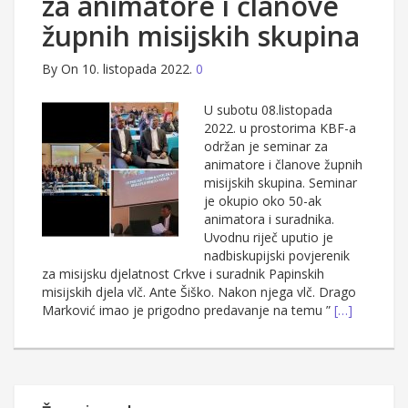
za animatore i članove
župnih misijskih skupina
By
On 10. listopada 2022.
0
U subotu 08.listopada
2022. u prostorima KBF-a
održan je seminar za
animatore i članove župnih
misijskih skupina. Seminar
je okupio oko 50-ak
animatora i suradnika.
Uvodnu riječ uputio je
nadbiskupijski povjerenik
za misijsku djelatnost Crkve i suradnik Papinskih
misijskih djela vlč. Ante Šiško. Nakon njega vlč. Drago
Marković imao je prigodno predavanje na temu ”
[…]