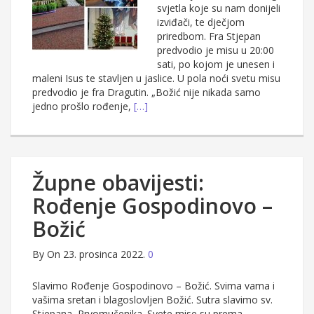
svjetla koje su nam donijeli
izviđači, te dječjom
priredbom. Fra Stjepan
predvodio je misu u 20:00
sati, po kojom je unesen i
maleni Isus te stavljen u jaslice. U pola noći svetu misu
predvodio je fra Dragutin. „Božić nije nikada samo
jedno prošlo rođenje,
[…]
Župne obavijesti:
Rođenje Gospodinovo –
Božić
By
On 23. prosinca 2022.
0
Slavimo Rođenje Gospodinovo – Božić. Svima vama i
vašima sretan i blagoslovljen Božić. Sutra slavimo sv.
Stjepana, Prvomučenika. Svete mise su prema