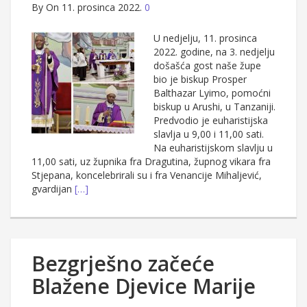
By
On 11. prosinca 2022.
0
U nedjelju, 11. prosinca
2022. godine, na 3. nedjelju
došašća gost naše župe
bio je biskup Prosper
Balthazar Lyimo, pomoćni
biskup u Arushi, u Tanzaniji.
Predvodio je euharistijska
slavlja u 9,00 i 11,00 sati.
Na euharistijskom slavlju u
11,00 sati, uz župnika fra Dragutina, župnog vikara fra
Stjepana, koncelebrirali su i fra Venancije Mihaljević,
gvardijan
[…]
Bezgrješno začeće
Blažene Djevice Marije