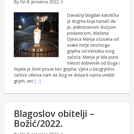
By
On 8. prosinca 2022.
0
Današnji blagdan katolička
je dogma koja tumači da
je, jedinstvenom Božjom
povlasticom, Blažena
Djevica Marija očuvana od
svake mrlje istočnoga
grijeha od trenutka svog
začeća. Marija je bila puna
milosti dobivenih od Boga i
živjela je život posve bez grijeha. Vjera u bezgrješno
začeće otkriva nam da Bog ne dolazi k nama uništiti
grijeh, već
[…]
Blagoslov obitelji –
Božić/2022.