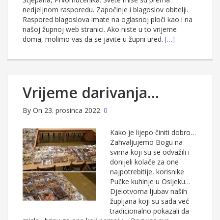
nedjeljnom rasporedu. Započinje i blagoslov obitelji.
Raspored blagoslova imate na oglasnoj ploči kao i na
našoj župnoj web stranici. Ako niste u to vrijeme
doma, molimo vas da se javite u župni ured.
[…]
Vrijeme darivanja…
By
On 23. prosinca 2022.
0
Kako je lijepo činiti dobro…
Zahvaljujemo Bogu na
svima koji su se odvažili i
donijeli kolače za one
najpotrebitije, korisnike
Pučke kuhinje u Osijeku…
Djelotvorna ljubav naših
župljana koji su sada već
tradicionalno pokazali da