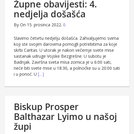
Župne obavijesti: 4.
nedjelja došašća
By
On 15. prosinca 2022.
0
Slavimo četvrtu nedjelju došašća. Zahvaljujemo svima
koji ste svojim darovima pomogli potrebitima za koje
skrbi Caritas. U utorak je nakon večernje svete mise
sastanak udruge Vojske Bezgrešne. U subotu je
Badnjak. Završna sveta misa zornica je u 6:00 sati,
neće biti svete mise u 18:30, a polnoćke su u 20:00 sati
i u ponoć. U
[…]
Biskup Prosper
Balthazar Lyimo u našoj
župi