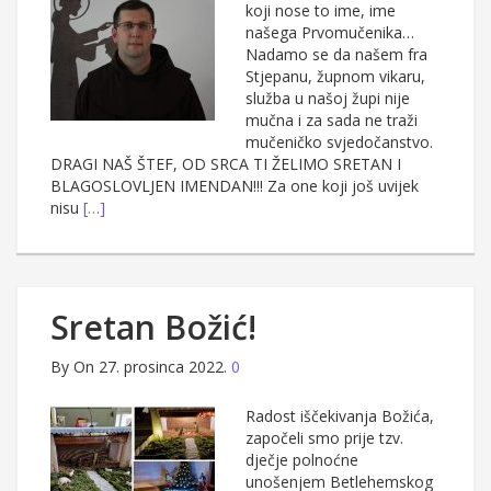
koji nose to ime, ime
našega Prvomučenika…
Nadamo se da našem fra
Stjepanu, župnom vikaru,
služba u našoj župi nije
mučna i za sada ne traži
mučeničko svjedočanstvo.
DRAGI NAŠ ŠTEF, OD SRCA TI ŽELIMO SRETAN I
BLAGOSLOVLJEN IMENDAN!!! Za one koji još uvijek
nisu
[…]
Sretan Božić!
By
On 27. prosinca 2022.
0
Radost iščekivanja Božića,
započeli smo prije tzv.
dječje polnoćne
unošenjem Betlehemskog