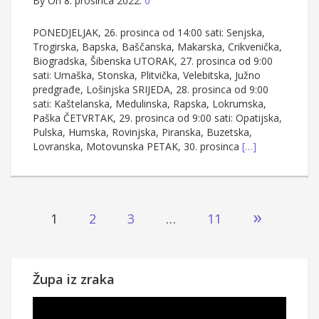
By
On 8. prosinca 2022.
0
PONEDJELJAK, 26. prosinca od 14:00 sati: Senjska,
Trogirska, Bapska, Baščanska, Makarska, Crikvenička,
Biogradska, Šibenska UTORAK, 27. prosinca od 9:00
sati: Umaška, Stonska, Plitvička, Velebitska, Južno
predgrađe, Lošinjska SRIJEDA, 28. prosinca od 9:00
sati: Kaštelanska, Medulinska, Rapska, Lokrumska,
Paška ČETVRTAK, 29. prosinca od 9:00 sati: Opatijska,
Pulska, Humska, Rovinjska, Piranska, Buzetska,
Lovranska, Motovunska PETAK, 30. prosinca
[…]
Brojevi
»
1
2
3
…
11
stranica
objava
Župa iz zraka
Reproduktor
videozapisa