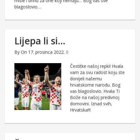
misle i brinu za one koji nemaju… Bog vas sve
blagoslovio…
Lijepa li si…
By
On 17. prosinca 2022.
0
Čestitke našoj repki! Hvala
vam za svu radost koju ste
donijeli našemu
hrvatskome narodu. Bog
vas blagoslovio. Hvala Ti
Bože na našoj predivnoj
domovini. Iznad svih,
Hrvatska!!!