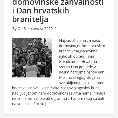
domovinske zahvalnosti
i Dan hrvatskih
branitelja
By
On 5. kolovoza 2020.
0
Najzaslužnijima za našu
domovinu,našim hrvatskim
braniteljima,članovima
njihovih obitelji i svim
Hrvaticama i Hrvatima
sretan Dan pobjede,a
našim herojima njihov dan.
Molimo dragog Boga za
sve ubijene,nestale i umrle
hrvatske sinove i kceri.Neka Njegov blagoslov bude
nad ljubljenom nam domovinom i svima nama. Nikada
ne smijemo zaboraviti ogromnu žrtvu onih koji su dali
najvrijednije što su
[…]