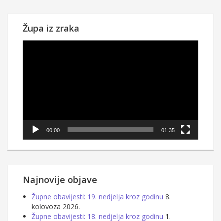
Župa iz zraka
Reproduktor
videozapisa
00:00
01:35
Najnovije objave
Župne obavijesti: 19. nedjelja kroz godinu
8.
kolovoza 2026.
Župne obavijesti: 18. nedjelja kroz godinu
1.