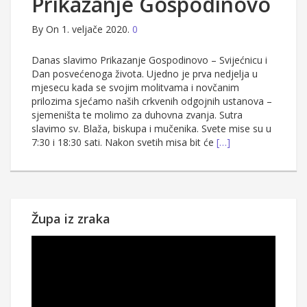
Prikazanje Gospodinovo
By
On 1. veljače 2020.
0
Danas slavimo Prikazanje Gospodinovo – Svijećnicu i
Dan posvećenoga života. Ujedno je prva nedjelja u
mjesecu kada se svojim molitvama i novčanim
prilozima sjećamo naših crkvenih odgojnih ustanova –
sjemeništa te molimo za duhovna zvanja. Sutra
slavimo sv. Blaža, biskupa i mučenika. Svete mise su u
7:30 i 18:30 sati. Nakon svetih misa bit će
[…]
Župa iz zraka
Reproduktor
videozapisa