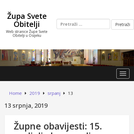
Skip
to
Župa Svete
content
Pretraži:
Obitelji
Web stranice Župe Svete
Obitelji u Osijeku
Toggl
Home
2019
srpanj
13
13 srpnja, 2019
Župne obavijesti: 15.