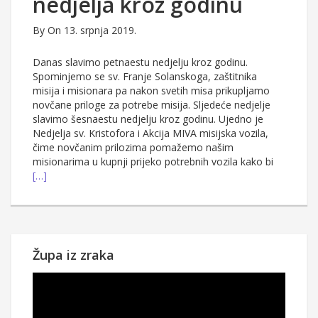
nedjelja kroz godinu
By
On 13. srpnja 2019.
Danas slavimo petnaestu nedjelju kroz godinu.
Spominjemo se sv. Franje Solanskoga, zaštitnika
misija i misionara pa nakon svetih misa prikupljamo
novčane priloge za potrebe misija. Sljedeće nedjelje
slavimo šesnaestu nedjelju kroz godinu. Ujedno je
Nedjelja sv. Kristofora i Akcija MIVA misijska vozila,
čime novčanim prilozima pomažemo našim
misionarima u kupnji prijeko potrebnih vozila kako bi
[…]
Župa iz zraka
Reproduktor
videozapisa