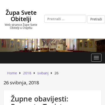
Skip
to
Župa Svete
content
Pretraži:
Obitelji
Web stranice Župe Svete
Obitelji u Osijeku
Toggl
Home
2018
svibanj
26
26 svibnja, 2018
Župne obavijesti: