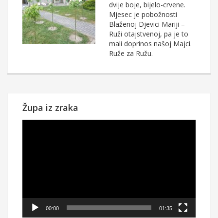
dvije boje, bijelo-crvene.
Mjesec je pobožnosti
Blaženoj Djevici Mariji –
Ruži otajstvenoj, pa je to
mali doprinos našoj Majci.
Ruže za Ružu.
Župa iz zraka
Reproduktor
videozapisa
00:00
01:35