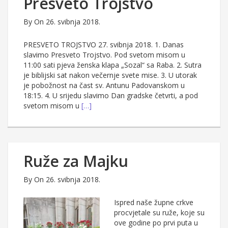
Presveto Trojstvo
By
On 26. svibnja 2018.
PRESVETO TROJSTVO 27. svibnja 2018. 1. Danas
slavimo Presveto Trojstvo. Pod svetom misom u
11:00 sati pjeva ženska klapa „Sozal“ sa Raba. 2. Sutra
je biblijski sat nakon večernje svete mise. 3. U utorak
je pobožnost na čast sv. Antunu Padovanskom u
18:15. 4. U srijedu slavimo Dan gradske četvrti, a pod
svetom misom u
[…]
Ruže za Majku
By
On 26. svibnja 2018.
Ispred naše župne crkve
procvjetale su ruže, koje su
ove godine po prvi puta u