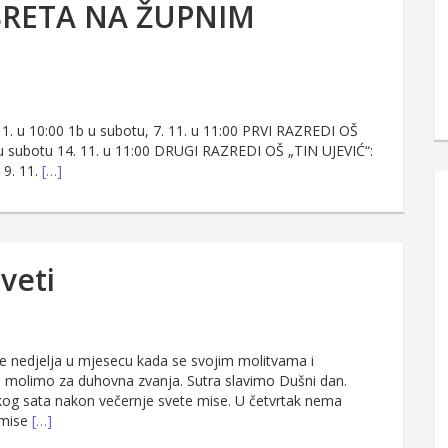
SRETA NA ŽUPNIM
1. u 10:00 1b u subotu, 7. 11. u 11:00 PRVI RAZREDI OŠ
 u subotu 14. 11. u 11:00 DRUGI RAZREDI OŠ „TIN UJEVIĆ“:
 9. 11.
[…]
sveti
je nedjelja u mjesecu kada se svojim molitvama i
 molimo za duhovna zvanja. Sutra slavimo Dušni dan.
ijskog sata nakon večernje svete mise. U četvrtak nema
 mise
[…]