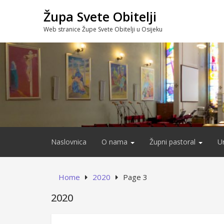
Skip
Župa Svete Obitelji
to
content
Web stranice Župe Svete Obitelji u Osijeku
Naslovnica
O nama
Župni pastoral
U
Home
2020
Page 3
2020