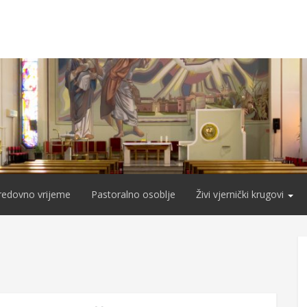
redovno vrijeme
Pastoralno osoblje
Živi vjernički krugovi