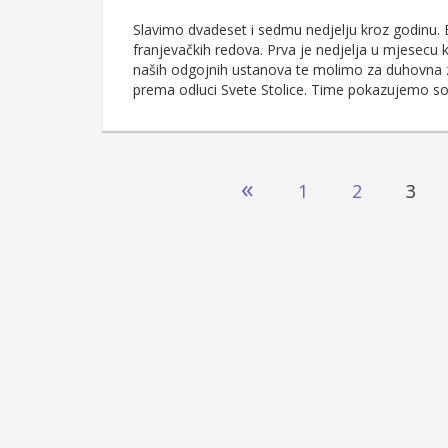
Slavimo dvadeset i sedmu nedjelju kroz godinu. Bl
franjevačkih redova. Prva je nedjelja u mjesecu
naših odgojnih ustanova te molimo za duhovna zv
prema odluci Svete Stolice. Time pokazujemo s
Brojevi
«
1
2
3
stranica
objava