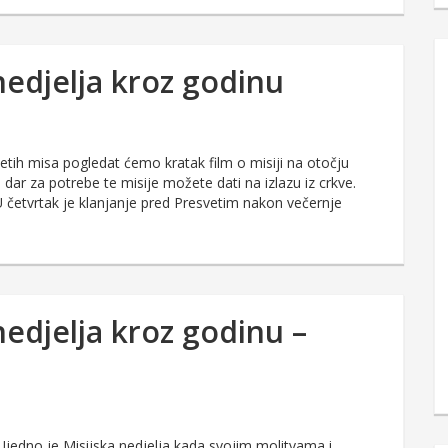
nedjelja kroz godinu
etih misa pogledat ćemo kratak film o misiji na otočju
i dar za potrebe te misije možete dati na izlazu iz crkve.
 U četvrtak je klanjanje pred Presvetim nakon večernje
nedjelja kroz godinu –
Ujedno je Misijska nedjelja kada svojim molitvama i