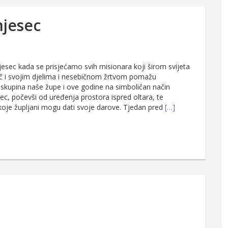
mjesec
jesec kada se prisjećamo svih misionara koji širom svijeta
eč i svojim djelima i nesebičnom žrtvom pomažu
a skupina naše župe i ove godine na simboličan način
sec, počevši od uređenja prostora ispred oltara, te
 koje župljani mogu dati svoje darove. Tjedan pred
[…]