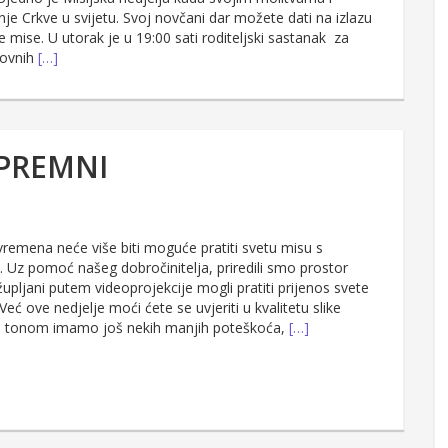
 Crkve u svijetu. Svoj novčani dar možete dati na izlazu
te mise. U utorak je u 19:00 sati roditeljski sastanak za
novnih
[…]
SPREMNI
remena neće više biti moguće pratiti svetu misu s
. Uz pomoć našeg dobročinitelja, priredili smo prostor
župljani putem videoprojekcije mogli pratiti prijenos svete
Već ove nedjelje moći ćete se uvjeriti u kvalitetu slike
 s tonom imamo još nekih manjih poteškoća,
[…]