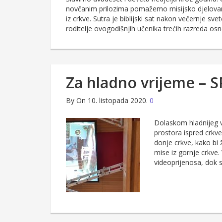
novčanim prilozima pomažemo misijsko djelovanje
iz crkve. Sutra je biblijski sat nakon večernje sve
roditelje ovogodišnjih učenika trećih razreda os
Za hladno vrijeme – 
By
On 10. listopada 2020.
0
Dolaskom hladnijeg v
prostora ispred crkve
donje crkve, kako bi 
mise iz gornje crkve. 
videoprijenosa, dok