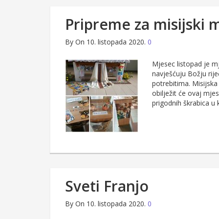
Pripreme za misijski 
By
On 10. listopada 2020.
0
Mjesec listopad je m
navješćuju Božju rij
potrebitima. Misijsk
obilježit će ovaj mje
prigodnih škrabica u
Sveti Franjo
By
On 10. listopada 2020.
0