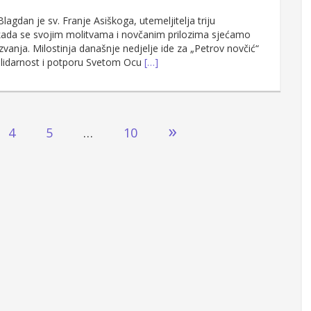
agdan je sv. Franje Asiškoga, utemeljitelja triju
 kada se svojim molitvama i novčanim prilozima sjećamo
anja. Milostinja današnje nedjelje ide za „Petrov novčić“
olidarnost i potporu Svetom Ocu
[…]
»
4
5
…
10