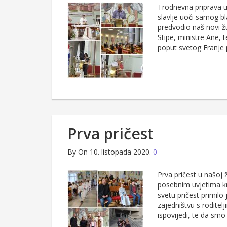
Trodnevna priprava u
slavlje uoči samog b
predvodio naš novi žu
Stipe, ministre Ane, 
poput svetog Franje 
Prva pričest
By
On 10. listopada 2020.
0
Prva pričest u našoj 
posebnim uvjetima kr
svetu pričest primil
zajedništvu s roditel
ispovijedi, te da sm