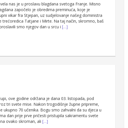
vela nas je u proslavu blagdana svetoga Franje. Misno
lagdana započelo je obredima preminuća, koje je
pni vikar fra Stjepan, uz sudjelovanje našeg doministra
te trećoredica Tatjane i Mirte. Na taj način, skromno, baš
proslavili smo njegov dan u srcu i
[…]
župi, ove godine održana je dana 03. listopada, pod
oz tri svete mise. Nakon trogodišnje župne pripreme,
o je ukupno 70 učenika. Bogu smo zahvalni da su djeca u
jima dan prije prve pričesti pristupila sakramentu svete
o na ovako skroman, ali
[…]