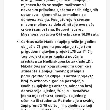
mjesecu kada se svojim molitvama i
novčanim prilozima sjećamo naših odgojnih
ustanova – sjemeništa te molimo za
duhovna zvanja. Pod jutarnjom svetom
misom molimo za dobročinitelje ove naše
crkve i samostana. Redoviti susret
Mjesnoga bratstva OFS-a bit će u 16:30 sati.
Caritas naše Nadbiskupije prošle je godine
obilježio 75 godina postojanja te je tom
prigodom najavljen projekt „75 za 1“. Cilj
tog projekta je prikupljati novčana
sredstva za Nadbiskupijsku zakladu „Dr.
Nikola Dogan“ koja stipendira učenike i
studente slabijeg imovnog stanja s
područja Nadbiskupije. U nazivu projekta
broj 75 označava godine postojanja
Nadbiskupijskog Caritasa, odnosno broj
darovatelja u jednoj župi, a 1 označava
jednu mjesečnu stipendiju za jednog
učenika ili studenta. Potrebno je u svakoj
župi pronaći 75 obitelji ili pojedinaca koji