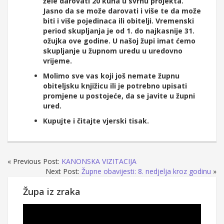
žele darovati 20 kuna u svrhu projekta.
Jasno da se može darovati i više te da može
biti i više pojedinaca ili obitelji. Vremenski
period skupljanja je od 1. do najkasnije 31.
ožujka ove godine. U našoj župi imat ćemo
skupljanje u župnom uredu u uredovno
vrijeme.
Molimo sve vas koji još nemate župnu
obiteljsku knjižicu ili je potrebno upisati
promjene u postojeće, da se javite u župni
ured.
Kupujte i čitajte vjerski tisak.
« Previous Post:
KANONSKA VIZITACIJA
Next Post:
Župne obavijesti: 8. nedjelja kroz godinu
»
Župa iz zraka
Reproduktor
videozapisa