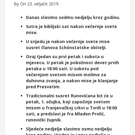
By
On 23. veljače 2019.
Danas slavimo sedmu nedjelju kroz godinu.
Sutra je biblijski sat nakon večernje svete
mise.
U srijedu je nakon večernje svete mise
susret članova Schönstatske obitelji.
Ovaj tjedan su prvi petak i subota u
mjesecu. U petak je pobožnost devet prvih
petaka u 18:00 sati. U subotu pod
večernjom svetom misom molimo za
duhovna zvanja, a nakon mise je klanjanje
pred Presvetim.
Tradicionalni susret Runovićana bit će u
petak, 1. ožujka, koji započinje svetom
misom u franjevačkoj crkvi u Tvrđi u 18:00
sati, a predslavi je fra Mladen Prolić,
runovićki župnik.
Sljedeće nedjelje slavimo osmu nedjelju
kroz godinu. Ujedno je i prva nedjelja u