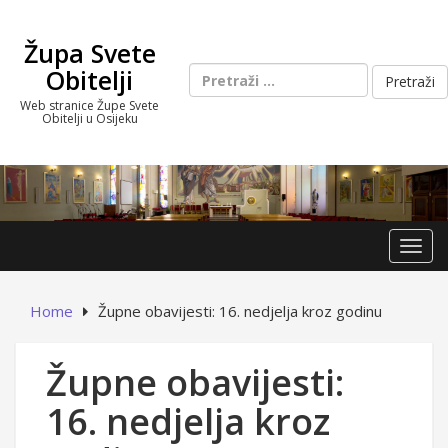
Skip
to
Župa Svete
content
Pretraži:
Obitelji
Web stranice Župe Svete
Obitelji u Osijeku
Toggl
Home
Župne obavijesti: 16. nedjelja kroz godinu
Župne obavijesti:
16. nedjelja kroz