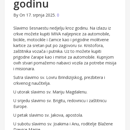
godinu
By
On 17. srpnja 2025.
0
Slavimo šesnaestu nedjelju kroz godinu. Na izlazu iz
crkve možete kupiti MIVA naljepnice za automobile,
bicikle, motocikle i čamce kao i prigodne molitvene
kartice za sretan put po zagovoru sv. Kristofora,
zaštitnika vozača i putnika. Uz to možete kupiti
prigodne čarape kao i mirise za automobile. Kupnjom
ovih stvari pomažemo nabavci vozila za potrebe misija
i misionara.
Sutra slavimo sv. Lovru Brindizijskog, prezbitera i
crkvenog naučitelja.
U utorak slavimo sv. Mariju Magdalenu.
U srijedu slavimo sv. Brigitu, redovnicu i zaštitnicu
Europe.
U petak slavimo sv. Jakova, apostola.
U subotu slavimo sv. Joakima i Anu, roditelje Blažene
Djevice Marije.