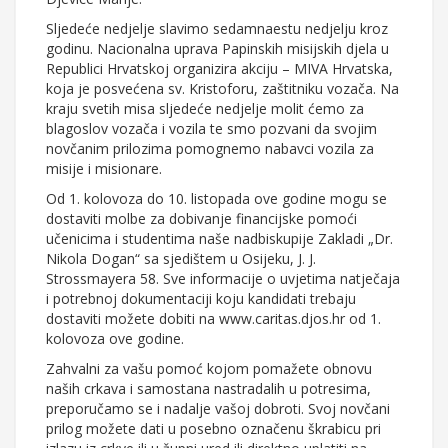
Sljedeće nedjelje slavimo sedamnaestu nedjelju kroz
godinu. Nacionalna uprava Papinskih misijskih djela u
Republici Hrvatskoj organizira akciju – MIVA Hrvatska,
koja je posvećena sv. Kristoforu, zaštitniku vozača. Na
kraju svetih misa sljedeće nedjelje molit ćemo za
blagoslov vozača i vozila te smo pozvani da svojim
novčanim prilozima pomognemo nabavci vozila za
misije i misionare.
Od 1. kolovoza do 10. listopada ove godine mogu se
dostaviti molbe za dobivanje financijske pomoći
učenicima i studentima naše nadbiskupije Zakladi „Dr.
Nikola Dogan“ sa sjedištem u Osijeku, J. J.
Strossmayera 58. Sve informacije o uvjetima natječaja
i potrebnoj dokumentaciji koju kandidati trebaju
dostaviti možete dobiti na www.caritas.djos.hr od 1.
kolovoza ove godine.
Zahvalni za vašu pomoć kojom pomažete obnovu
naših crkava i samostana nastradalih u potresima,
preporučamo se i nadalje vašoj dobroti. Svoj novčani
prilog možete dati u posebno označenu škrabicu pri