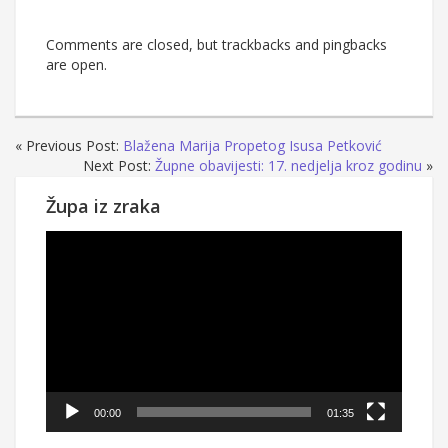
Comments are closed, but trackbacks and pingbacks
are open.
« Previous Post:
Blažena Marija Propetog Isusa Petković
Next Post:
Župne obavijesti: 17. nedjelja kroz godinu
»
Župa iz zraka
Reproduktor
videozapisa
00:00
01:35