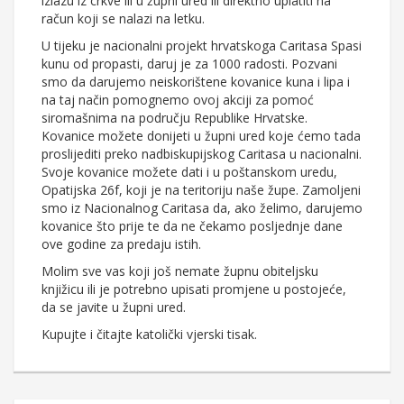
izlazu iz crkve ili u župni ured ili direktno uplatiti na
račun koji se nalazi na letku.
U tijeku je nacionalni projekt hrvatskoga Caritasa Spasi
kunu od propasti, daruj je za 1000 radosti. Pozvani
smo da darujemo neiskorištene kovanice kuna i lipa i
na taj način pomognemo ovoj akciji za pomoć
siromašnima na području Republike Hrvatske.
Kovanice možete donijeti u župni ured koje ćemo tada
proslijediti preko nadbiskupijskog Caritasa u nacionalni.
Svoje kovanice možete dati i u poštanskom uredu,
Opatijska 26f, koji je na teritoriju naše župe. Zamoljeni
smo iz Nacionalnog Caritasa da, ako želimo, darujemo
kovanice što prije te da ne čekamo posljednje dane
ove godine za predaju istih.
Molim sve vas koji još nemate župnu obiteljsku
knjižicu ili je potrebno upisati promjene u postojeće,
da se javite u župni ured.
Kupujte i čitajte katolički vjerski tisak.