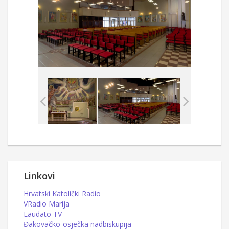
Linkovi
Hrvatski Katolički Radio
VRadio Marija
Laudato TV
Đakovačko-osječka nadbiskupija