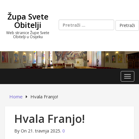
Skip
to
Župa Svete
content
Pretraži:
Obitelji
Web stranice Župe Svete
Obitelji u Osijeku
Toggl
Home
Hvala Franjo!
Hvala Franjo!
By
On 21. travnja 2025.
0