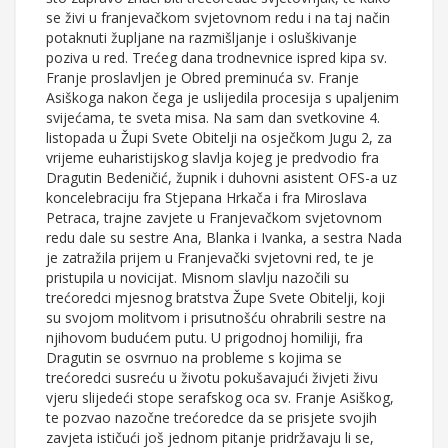
se živi u franjevačkom svjetovnom redu i na taj način
potaknuti župljane na razmišljanje i osluškivanje
poziva u red. Trećeg dana trodnevnice ispred kipa sv.
Franje proslavljen je Obred preminuća sv. Franje
Asiškoga nakon čega je uslijedila procesija s upaljenim
svijećama, te sveta misa. Na sam dan svetkovine 4.
listopada u Župi Svete Obitelji na osječkom Jugu 2, za
vrijeme euharistijskog slavlja kojeg je predvodio fra
Dragutin Bedeničić, župnik i duhovni asistent OFS-a uz
koncelebraciju fra Stjepana Hrkača i fra Miroslava
Petraca, trajne zavjete u Franjevačkom svjetovnom
redu dale su sestre Ana, Blanka i Ivanka, a sestra Nada
je zatražila prijem u Franjevački svjetovni red, te je
pristupila u novicijat. Misnom slavlju nazočili su
trećoredci mjesnog bratstva Župe Svete Obitelji, koji
su svojom molitvom i prisutnošću ohrabrili sestre na
njihovom budućem putu. U prigodnoj homiliji, fra
Dragutin se osvrnuo na probleme s kojima se
trećoredci susreću u životu pokušavajući živjeti živu
vjeru slijedeći stope serafskog oca sv. Franje Asiškog,
te pozvao nazočne trećoredce da se prisjete svojih
zavjeta ističući još jednom pitanje pridržavaju li se,