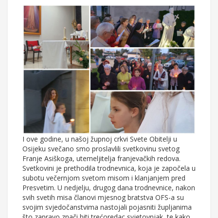
I ove godine, u našoj župnoj crkvi Svete Obitelji u
Osijeku svečano smo proslavlili svetkovinu svetog
Franje Asiškoga, utemeljitelja franjevačkih redova.
Svetkovini je prethodila trodnevnica, koja je započela u
subotu večernjom svetom misom i klanjanjem pred
Presvetim. U nedjelju, drugog dana trodnevnice, nakon
svih svetih misa članovi mjesnog bratstva OFS-a su
svojim svjedočanstvima nastojali pojasniti župljanima
što zapravo znači biti trećoredac svjetovnjak, te kako