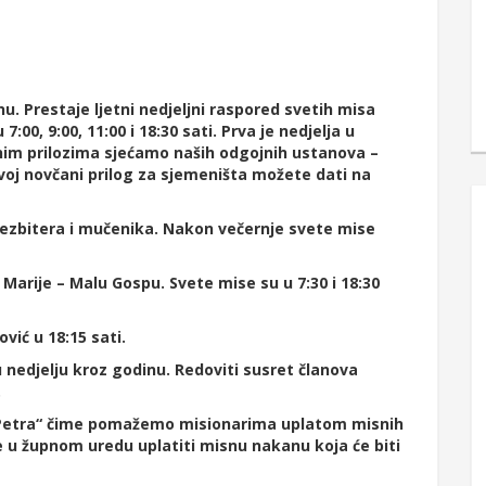
u. Prestaje ljetni nedjeljni raspored svetih misa
00, 9:00, 11:00 i 18:30 sati. Prva je nedjelja u
im prilozima sjećamo naših odgojnih ustanova –
oj novčani prilog za sjemeništa možete dati na
prezbitera i mučenika. Nakon večernje svete mise
Marije – Malu Gospu. Svete mise su u 7:30 i 18:30
vić u 18:15 sati.
u nedjelju kroz godinu. Redoviti susret članova
.
v. Petra“ čime pomažemo misionarima uplatom misnih
že u župnom uredu uplatiti misnu nakanu koja će biti