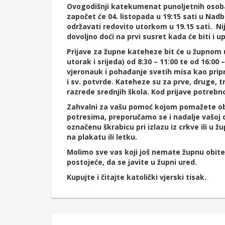
Ovogodišnji katekumenat punoljetnih osoba
započet će 04. listopada u 19:15 sati u Nadb
održavati redovito utorkom u 19.15 sati. Nij
dovoljno doći na prvi susret kada će biti i up
Prijave za župne kateheze bit će u župnom u
utorak i srijeda) od 8:30 – 11:00 te od 16:0
vjeronauk i pohađanje svetih misa kao pripra
i sv. potvrde. Kateheze su za prve, druge, 
razrede srednjih škola. Kod prijave potrebno 
Zahvalni za vašu pomoć kojom pomažete ob
potresima, preporučamo se i nadalje vašoj 
označenu škrabicu pri izlazu iz crkve ili u žu
na plakatu ili letku.
Molimo sve vas koji još nemate župnu obitelj
postojeće, da se javite u župni ured.
Kupujte i čitajte katolički vjerski tisak.