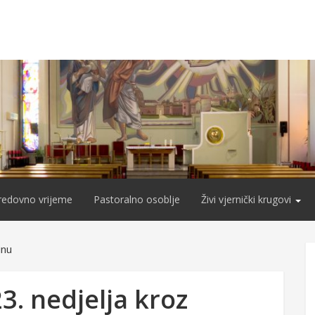
redovno vrijeme
Pastoralno osoblje
Živi vjernički krugovi
inu
3. nedjelja kroz