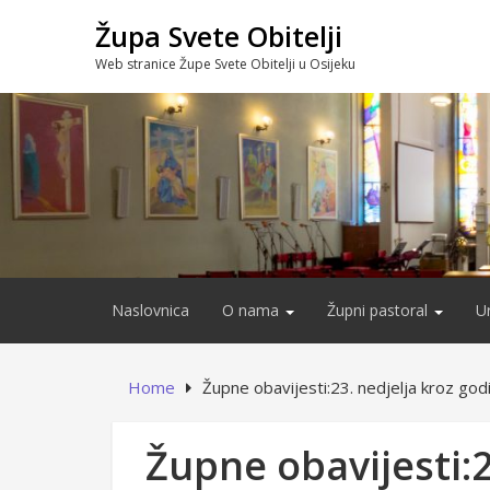
Skip
Župa Svete Obitelji
to
content
Web stranice Župe Svete Obitelji u Osijeku
Naslovnica
O nama
Župni pastoral
U
Home
Župne obavijesti:23. nedjelja kroz god
Župne obavijesti:2