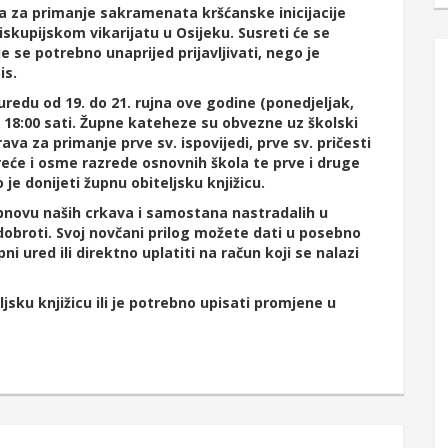
 za primanje sakramenata kršćanske inicijacije
iskupijskom vikarijatu u Osijeku. Susreti će se
e se potrebno unaprijed prijavljivati, nego je
is.
redu od 19. do 21. rujna ove godine (ponedjeljak,
0 – 18:00 sati. Župne kateheze su obvezne uz školski
va za primanje prve sv. ispovijedi, prve sv. pričesti
treće i osme razrede osnovnih škola te prve i druge
je donijeti župnu obiteljsku knjižicu.
novu naših crkava i samostana nastradalih u
dobroti. Svoj novčani prilog možete dati u posebno
pni ured ili direktno uplatiti na račun koji se nalazi
sku knjižicu ili je potrebno upisati promjene u