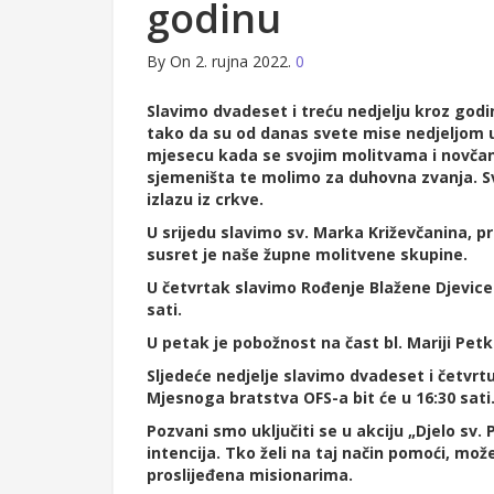
godinu
By
On 2. rujna 2022.
0
Slavimo
dvadeset i treću nedjelju kroz godin
tako da su od danas svete mise nedjeljom u 7:
mjesecu kada se svojim molitvama i novčan
sjemeništa te molimo za duhovna zvanja. Sv
izlazu iz crkve.
U srijedu slavimo sv. Marka Križevčanina, 
susret je naše župne molitvene skupine.
U četvrtak slavimo Rođenje Blažene Djevice 
sati.
U petak je pobožnost na čast bl. Mariji Petko
Sljedeće nedjelje slavimo dvadeset i četvrt
Mjesnoga bratstva OFS-a bit će u 16:30 sati
Pozvani smo uključiti se u akciju „Djelo s
intencija. Tko želi na taj način pomoći, mo
proslijeđena misionarima.