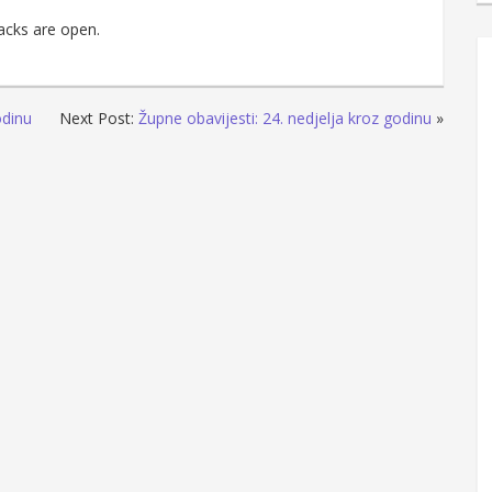
acks are open.
odinu
Next Post:
Župne obavijesti: 24. nedjelja kroz godinu
»