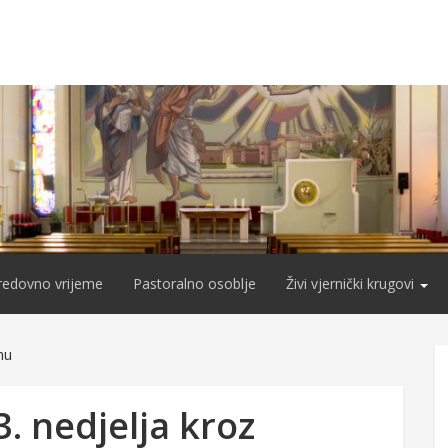
redovno vrijeme
Pastoralno osoblje
Živi vjernički krugovi
nu
3. nedjelja kroz