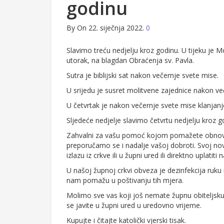
godinu
By
On 22. siječnja 2022.
0
Slavimo treću nedjelju kroz godinu. U tijeku je 
utorak, na blagdan Obraćenja sv. Pavla.
Sutra je biblijski sat nakon večernje svete mise.
U srijedu je susret molitvene zajednice nakon ve
U četvrtak je nakon večernje svete mise klanjanj
Sljedeće nedjelje slavimo četvrtu nedjelju kroz g
Zahvalni za vašu pomoć kojom pomažete obnovu 
preporučamo se i nadalje vašoj dobroti. Svoj no
izlazu iz crkve ili u župni ured ili direktno uplatiti 
U našoj župnoj crkvi obveza je dezinfekcija ruku
nam pomažu u poštivanju tih mjera.
Molimo sve vas koji još nemate župnu obiteljsku 
se javite u župni ured u uredovno vrijeme.
Kupujte i čitajte katolički vjerski tisak.