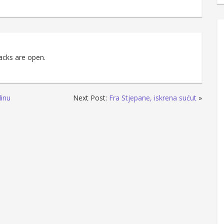
acks are open.
dinu
Next Post:
Fra Stjepane, iskrena sućut
»