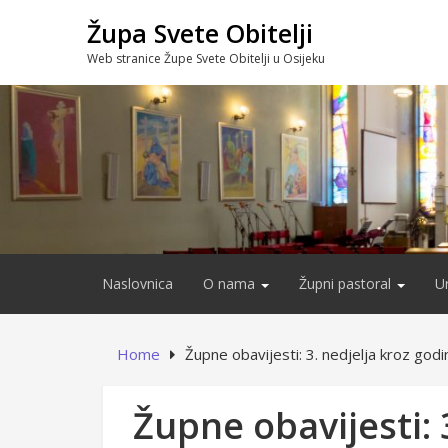
Skip
Župa Svete Obitelji
to
content
Web stranice Župe Svete Obitelji u Osijeku
Naslovnica
O nama
Župni pastoral
U
Home
Župne obavijesti: 3. nedjelja kroz godi
Župne obavijesti: 