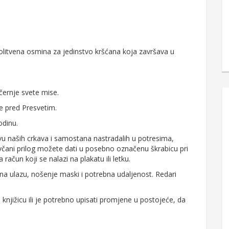
Molitvena osmina za jedinstvo kršćana koja završava u
černje svete mise.
e pred Presvetim.
odinu.
naših crkava i samostana nastradalih u potresima,
včani prilog možete dati u posebno označenu škrabicu pri
na račun koji se nalazi na plakatu ili letku.
 na ulazu, nošenje maski i potrebna udaljenost. Redari
knjižicu ili je potrebno upisati promjene u postojeće, da